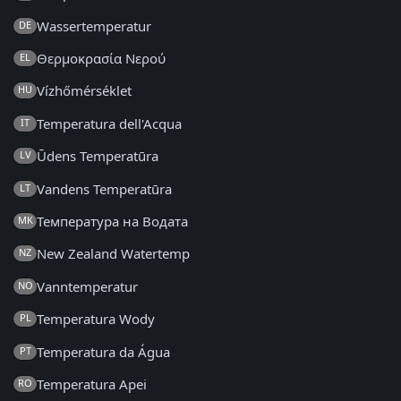
Wassertemperatur
DE
Θερμοκρασία Νερού
EL
Vízhőmérséklet
HU
Temperatura dell'Acqua
IT
Ūdens Temperatūra
LV
Vandens Temperatūra
LT
Температура на Водата
MK
New Zealand Watertemp
NZ
Vanntemperatur
NO
Temperatura Wody
PL
Temperatura da Água
PT
Temperatura Apei
RO