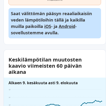
Saat välittömän pääsyn reaaliaikaisiin
veden lämpötiloihin tällä ja kaikilla
muilla paikoilla
iOS
- ja
Android
-
sovellustemme avulla.
Keskilämpötilan muutosten
kaavio viimeisten 60 päivän
aikana
Alkaen 9. kesäkuuta asti 9. elokuuta
32°
31°
30°