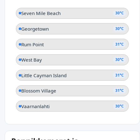
Seven Mile Beach
30°C
Georgetown
30°C
Rum Point
31°C
West Bay
30°C
Little Cayman Island
31°C
Blossom Village
31°C
Vaarnanlahti
30°C