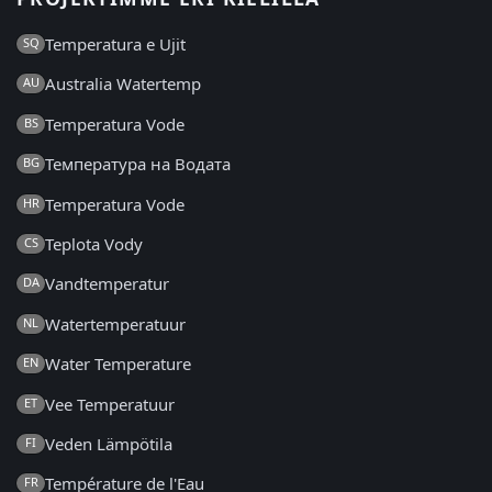
Temperatura e Ujit
SQ
Australia Watertemp
AU
Temperatura Vode
BS
Температура на Водата
BG
Temperatura Vode
HR
Teplota Vody
CS
Vandtemperatur
DA
Watertemperatuur
NL
Water Temperature
EN
Vee Temperatuur
ET
Veden Lämpötila
FI
Température de l'Eau
FR