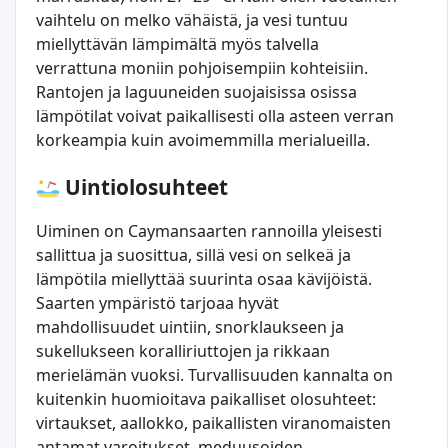
vaihtelu on melko vähäistä, ja vesi tuntuu
miellyttävän lämpimältä myös talvella
verrattuna moniin pohjoisempiin kohteisiin.
Rantojen ja laguuneiden suojaisissa osissa
lämpötilat voivat paikallisesti olla asteen verran
korkeampia kuin avoimemmilla merialueilla.
Uintiolosuhteet
Uiminen on Caymansaarten rannoilla yleisesti
sallittua ja suosittua, sillä vesi on selkeä ja
lämpötila miellyttää suurinta osaa kävijöistä.
Saarten ympäristö tarjoaa hyvät
mahdollisuudet uintiin, snorklaukseen ja
sukellukseen koralliriuttojen ja rikkaan
merielämän vuoksi. Turvallisuuden kannalta on
kuitenkin huomioitava paikalliset olosuhteet:
virtaukset, aallokko, paikallisten viranomaisten
antamat varoitukset, meduusoiden