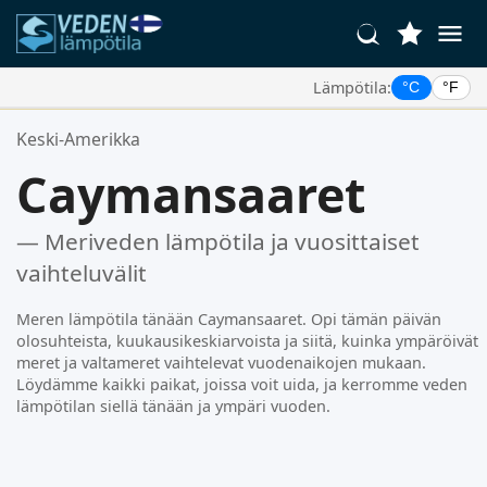
Lämpötila:
°C
°F
Suosikkipaikkasi:
Keski-Amerikka
Suosikkilistasi on tyhjä.
Caymansaaret
— Meriveden lämpötila ja vuosittaiset
vaihteluvälit
Meren lämpötila tänään Caymansaaret. Opi tämän päivän
olosuhteista, kuukausikeskiarvoista ja siitä, kuinka ympäröivät
meret ja valtameret vaihtelevat vuodenaikojen mukaan.
Löydämme kaikki paikat, joissa voit uida, ja kerromme veden
lämpötilan siellä tänään ja ympäri vuoden.