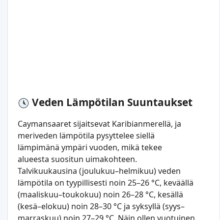
Veden Lämpötilan Suuntaukset
Caymansaaret sijaitsevat Karibianmerellä, ja
meriveden lämpötila pysyttelee siellä
lämpimänä ympäri vuoden, mikä tekee
alueesta suositun uimakohteen.
Talvikuukausina (joulukuu–helmikuu) veden
lämpötila on tyypillisesti noin 25–26 °C, keväällä
(maaliskuu–toukokuu) noin 26–28 °C, kesällä
(kesä–elokuu) noin 28–30 °C ja syksyllä (syys–
marraskuu) noin 27–29 °C. Näin ollen vuotuinen