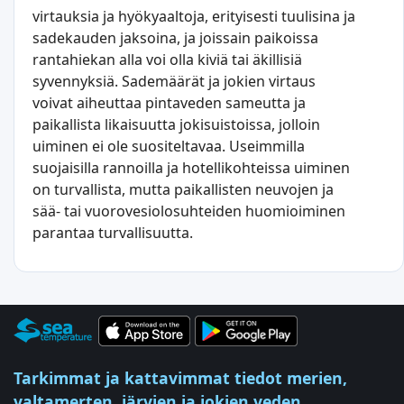
virtauksia ja hyökyaaltoja, erityisesti tuulisina ja
sadekauden jaksoina, ja joissain paikoissa
rantahiekan alla voi olla kiviä tai äkillisiä
syvennyksiä. Sademäärät ja jokien virtaus
voivat aiheuttaa pintaveden sameutta ja
paikallista likaisuutta jokisuistoissa, jolloin
uiminen ei ole suositeltavaa. Useimmilla
suojaisilla rannoilla ja hotellikohteissa uiminen
on turvallista, mutta paikallisten neuvojen ja
sää- tai vuorovesiolosuhteiden huomioiminen
parantaa turvallisuutta.
Tarkimmat ja kattavimmat tiedot merien,
valtamerten, järvien ja jokien veden