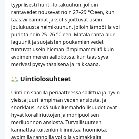
tyypillisesti huhti–lokakuuhun, jolloin
rantavedet nousevat noin 27–29 °C:een, kun
taas viileämmät jaksot sijoittuvat usein
joulukuusta helmikuuhun, jolloin lämpötila voi
pudota noin 25–26 °C:een. Matala ranta-alue,
laguunit ja suojaisten poukamien vedet
tuntuvat usein hieman lämpimämmiltä kuin
avoimen meren aallokossa, kun taas syvä
merivesi pysyy tasaisena ja raikkaana.
Uintiolosuhteet
Uinti on saarilla periaatteessa sallittua ja hyvin
yleistä juuri lämpimän veden ansiosta, ja
snorklaus- sekä sukellusmahdollisuudet ovat
hyvät koralliriuttojen ja monipuolisen
meriluonnon ansiosta. Turvallisuuteen
kannattaa kuitenkin kiinnittää huomiota:
avoimilla rannoilla voi olla voimakkaita