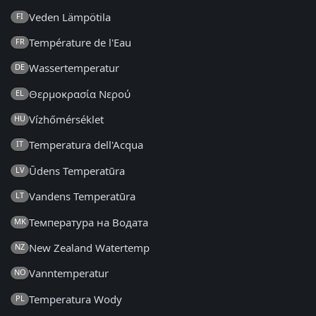
Veden Lämpötila
FI
Température de l'Eau
FR
Wassertemperatur
DE
Θερμοκρασία Νερού
EL
Vízhőmérséklet
HU
Temperatura dell'Acqua
IT
Ūdens Temperatūra
LV
Vandens Temperatūra
LT
Температура на Водата
MK
New Zealand Watertemp
NZ
Vanntemperatur
NO
Temperatura Wody
PL