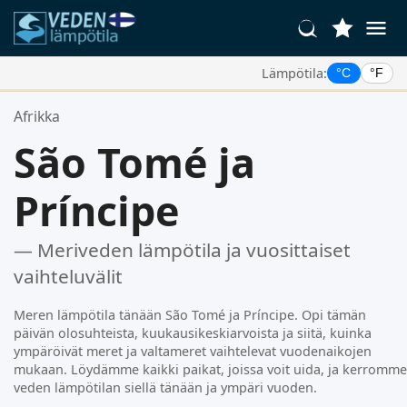
Lämpötila:
°C
°F
Suosikkipaikkasi:
Afrikka
Suosikkilistasi on tyhjä.
São Tomé ja
Príncipe
— Meriveden lämpötila ja vuosittaiset
vaihteluvälit
Meren lämpötila tänään São Tomé ja Príncipe. Opi tämän
päivän olosuhteista, kuukausikeskiarvoista ja siitä, kuinka
ympäröivät meret ja valtameret vaihtelevat vuodenaikojen
mukaan. Löydämme kaikki paikat, joissa voit uida, ja kerromme
veden lämpötilan siellä tänään ja ympäri vuoden.