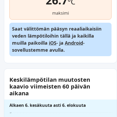
26.7
°C
maksimi
Saat välittömän pääsyn reaaliaikaisiin
veden lämpötiloihin tällä ja kaikilla
muilla paikoilla
iOS
- ja
Android
-
sovellustemme avulla.
Keskilämpötilan muutosten
kaavio viimeisten 60 päivän
aikana
Alkaen 6. kesäkuuta asti 6. elokuuta
30°