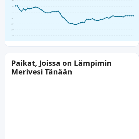
29°
28°
27°
26°
25°
24°
23°
Paikat, Joissa on Lämpimin
Merivesi Tänään