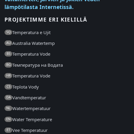
lämpötilasta Internetissä.
PROJEKTIMME ERI KIELILLÄ
Temperatura e Ujit
SQ
Australia Watertemp
AU
Temperatura Vode
BS
Температура на Водата
BG
Temperatura Vode
HR
Teplota Vody
CS
Vandtemperatur
DA
Watertemperatuur
NL
Water Temperature
EN
Vee Temperatuur
ET