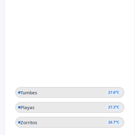
Tumbes
27.6°C
Playas
27.2°C
Zorritos
26.7°C