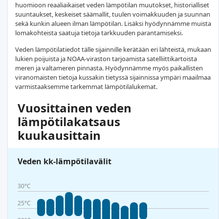
huomioon reaaliaikaiset veden lämpötilan muutokset, historialliset
suuntaukset, keskeiset säämallit, tuulen voimakkuuden ja suunnan
sekä kunkin alueen ilman lämpötilan. Lisäksi hyödynnämme muista
lomakohteista saatuja tietoja tarkkuuden parantamiseksi.
Veden lämpötilatiedot tälle sijainnille kerätään eri lähteistä, mukaan
lukien poijuista ja NOAA-viraston tarjoamista satelliittikartoista
meren ja valtameren pinnasta. Hyödynnämme myös paikallisten
viranomaisten tietoja kussakin tietyssä sijainnissa ympäri maailmaa
varmistaaksemme tarkemmat lämpötilalukemat.
Vuosittainen veden
lämpötilakatsaus
kuukausittain
Veden kk-lämpötilavälit
30°C
25°C