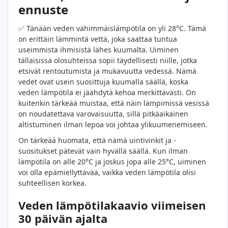
ennuste
✅ Tänään veden vähimmäislämpötila on yli 28°C. Tämä
on erittäin lämmintä vettä, joka saattaa tuntua
useimmista ihmisistä lähes kuumalta. Uiminen
tällaisissa olosuhteissa sopii täydellisesti niille, jotka
etsivät rentoutumista ja mukavuutta vedessä. Nämä
vedet ovat usein suosittuja kuumalla säällä, koska
veden lämpötila ei jäähdytä kehoa merkittävästi. On
kuitenkin tärkeää muistaa, että näin lämpimissä vesissä
on noudatettava varovaisuutta, sillä pitkäaikainen
altistuminen ilman lepoa voi johtaa ylikuumenemiseen.
On tärkeää huomata, että nämä uintivinkit ja -
suositukset pätevät vain hyvällä säällä. Kun ilman
lämpötila on alle 20°C ja joskus jopa alle 25°C, uiminen
voi olla epämiellyttävää, vaikka veden lämpötila olisi
suhteellisen korkea.
Veden lämpötilakaavio viimeisen
30 päivän ajalta