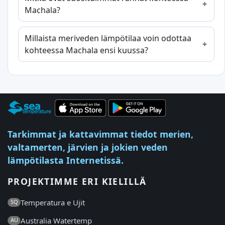
Machala?
Millaista meriveden lämpötilaa voin odottaa
kohteessa Machala ensi kuussa?
Tarkimmat ja kattavimmat tiedot merien,
valtamerten, järvien ja jokien veden
lämpötilasta Internetissä.
PROJEKTIMME ERI KIELILLÄ
Temperatura e Ujit
SQ
Australia Watertemp
AU