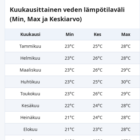
Kuukausittainen veden lämpötilaväli
(Min, Max ja Keskiarvo)
Kuukausi
Min
Kes
Max
Tammikuu
23°C
25°C
28°C
Helmikuu
23°C
26°C
28°C
Maaliskuu
23°C
26°C
29°C
Huhtikuu
23°C
25°C
30°C
Toukokuu
23°C
26°C
29°C
Kesäkuu
22°C
24°C
28°C
Heinäkuu
21°C
24°C
28°C
Elokuu
21°C
23°C
28°C