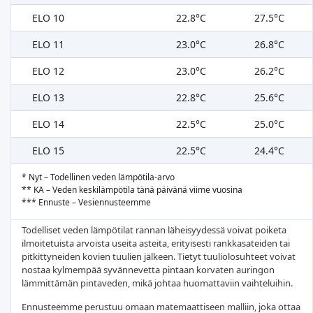
ELO 10
22.8°C
27.5°C
ELO 11
23.0°C
26.8°C
ELO 12
23.0°C
26.2°C
ELO 13
22.8°C
25.6°C
ELO 14
22.5°C
25.0°C
ELO 15
22.5°C
24.4°C
* Nyt – Todellinen veden lämpötila-arvo
** KA – Veden keskilämpötila tänä päivänä viime vuosina
*** Ennuste – Vesiennusteemme
Todelliset veden lämpötilat rannan läheisyydessä voivat poiketa
ilmoitetuista arvoista useita asteita, erityisesti rankkasateiden tai
pitkittyneiden kovien tuulien jälkeen. Tietyt tuuliolosuhteet voivat
nostaa kylmempää syvännevetta pintaan korvaten auringon
lämmittämän pintaveden, mikä johtaa huomattaviin vaihteluihin.
Ennusteemme perustuu omaan matemaattiseen malliin, joka ottaa