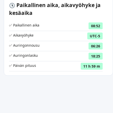
Paikallinen aika, aikavyöhyke ja
kesäaika
✅ Paikallinen aika
08:52
✅ Aikavyöhyke
UTC-5
✅ Auringonnousu
06:26
✅ Auringonlasku
18:25
✅ Päivän pituus
11 h 59 m