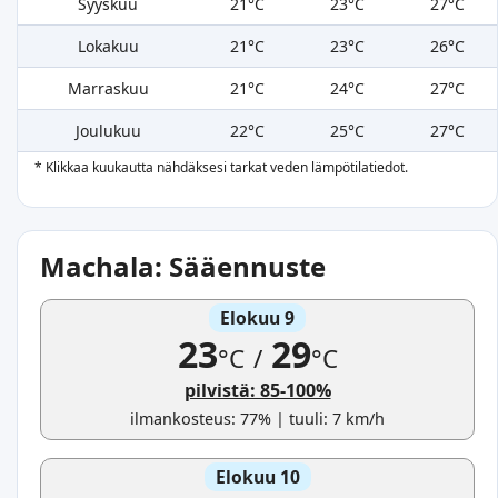
Syyskuu
21°C
23°C
27°C
Lokakuu
21°C
23°C
26°C
Marraskuu
21°C
24°C
27°C
Joulukuu
22°C
25°C
27°C
* Klikkaa kuukautta nähdäksesi tarkat veden lämpötilatiedot.
Machala: Sääennuste
Elokuu 9
23
29
°C
/
°C
pilvistä: 85-100%
ilmankosteus: 77% | tuuli: 7 km/h
Elokuu 10