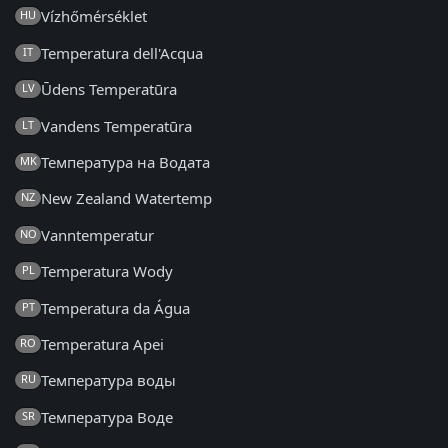
Vízhőmérséklet
HU
Temperatura dell'Acqua
IT
Ūdens Temperatūra
LV
Vandens Temperatūra
LT
Температура на Водата
MK
New Zealand Watertemp
NZ
Vanntemperatur
NO
Temperatura Wody
PL
Temperatura da Água
PT
Temperatura Apei
RO
Температура воды
RU
Температура Воде
SR