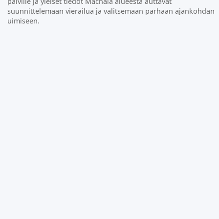
päiville ja yleiset tiedot Machala alueesta auttavat
suunnittelemaan vierailua ja valitsemaan parhaan ajankohdan
uimiseen.