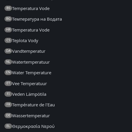
Temperatura Vode
BS
Температура на Водата
BG
Temperatura Vode
HR
Teplota Vody
CS
Vandtemperatur
DA
Watertemperatuur
NL
Water Temperature
EN
Vee Temperatuur
ET
Veden Lämpötila
FI
Température de l'Eau
FR
Wassertemperatur
DE
Θερμοκρασία Νερού
EL