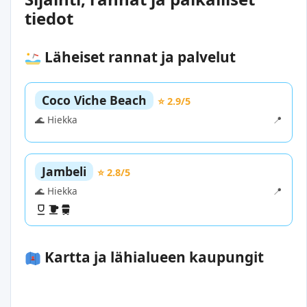
tiedot
Läheiset rannat ja palvelut
Coco Viche Beach
⭐ 2.9/5
🌊 Hiekka
📍
Jambeli
⭐ 2.8/5
🌊 Hiekka
📍
Kartta ja lähialueen kaupungit