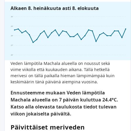
Alkaen 8. heinäkuuta asti 8. elokuuta
30°
29°
28°
27°
26°
Veden lämpötila Machala alueella on noussut sekä
viime viikolla että kuukauden aikana. Tällä hetkellä
merivesi on tällä paikalla hieman lämpimämpää kuin
keskimäärin tänä päivänä aiempina vuosina.
Ennusteemme mukaan Veden lämpötila
Machala alueella on 7 päivän kuluttua 24.4°C.
Katso alla olevasta taulukosta tiedot tulevan
viikon jokaiselta päivältä.
Päivittäiset meriveden