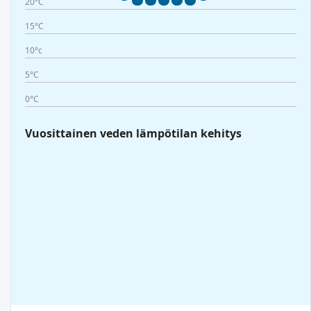
20°C
15°C
10°c
5°C
0°C
Vuosittainen veden lämpötilan kehitys