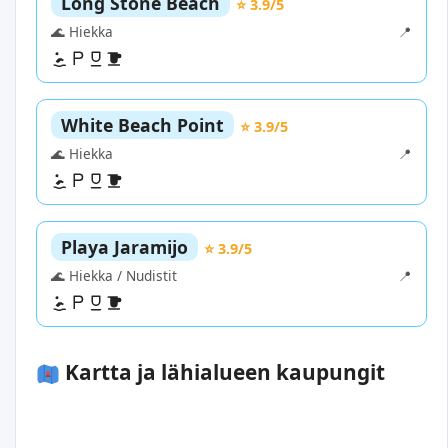
Long Stone Beach
⭐ 3.9/5
🌊 Hiekka
📍
White Beach Point
⭐ 3.9/5
🌊 Hiekka
📍
Playa Jaramijo
⭐ 3.9/5
🌊 Hiekka / Nudistit
📍
Kartta ja lähialueen kaupungit