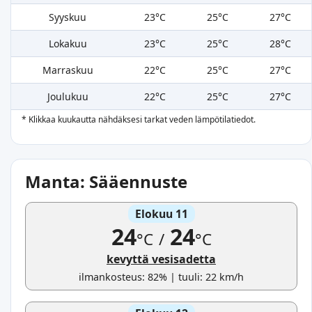
Syyskuu
23°C
25°C
27°C
Lokakuu
23°C
25°C
28°C
Marraskuu
22°C
25°C
27°C
Joulukuu
22°C
25°C
27°C
* Klikkaa kuukautta nähdäksesi tarkat veden lämpötilatiedot.
Manta: Sääennuste
Elokuu 11
24
24
°C
/
°C
kevyttä vesisadetta
ilmankosteus: 82% | tuuli: 22 km/h