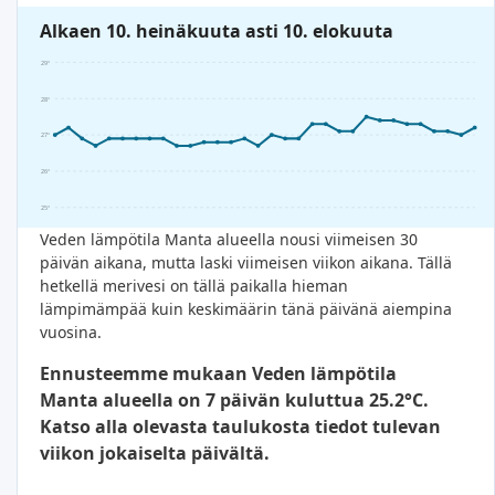
Alkaen 10. heinäkuuta asti 10. elokuuta
29°
28°
27°
26°
25°
Veden lämpötila Manta alueella nousi viimeisen 30
päivän aikana, mutta laski viimeisen viikon aikana. Tällä
hetkellä merivesi on tällä paikalla hieman
lämpimämpää kuin keskimäärin tänä päivänä aiempina
vuosina.
Ennusteemme mukaan Veden lämpötila
Manta alueella on 7 päivän kuluttua 25.2°C.
Katso alla olevasta taulukosta tiedot tulevan
viikon jokaiselta päivältä.