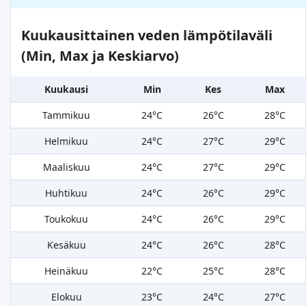
Kuukausittainen veden lämpötilaväli
(Min, Max ja Keskiarvo)
Kuukausi
Min
Kes
Max
Tammikuu
24°C
26°C
28°C
Helmikuu
24°C
27°C
29°C
Maaliskuu
24°C
27°C
29°C
Huhtikuu
24°C
26°C
29°C
Toukokuu
24°C
26°C
29°C
Kesäkuu
24°C
26°C
28°C
Heinäkuu
22°C
25°C
28°C
Elokuu
23°C
24°C
27°C