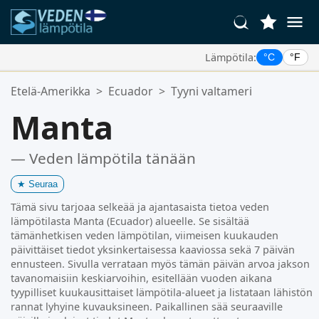
Lämpötila:
°C
°F
Suosikkipaikkasi:
Etelä-Amerikka
>
Ecuador
>
Tyyni valtameri
Suosikkilistasi on tyhjä.
Manta
— Veden lämpötila tänään
★
Seuraa
Tämä sivu tarjoaa selkeää ja ajantasaista tietoa veden
lämpötilasta Manta (Ecuador) alueelle. Se sisältää
tämänhetkisen veden lämpötilan, viimeisen kuukauden
päivittäiset tiedot yksinkertaisessa kaaviossa sekä 7 päivän
ennusteen. Sivulla verrataan myös tämän päivän arvoa jakson
tavanomaisiin keskiarvoihin, esitellään vuoden aikana
tyypilliset kuukausittaiset lämpötila-alueet ja listataan lähistön
rannat lyhyine kuvauksineen. Paikallinen sää seuraaville