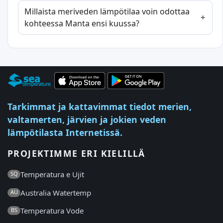
Millaista meriveden lämpötilaa voin odottaa
kohteessa Manta ensi kuussa?
Tarkimmat ja kattavimmat tiedot merien,
valtamerten, järvien ja jokien veden
lämpötilasta Internetissä.
PROJEKTIMME ERI KIELILLÄ
Temperatura e Ujit
SQ
Australia Watertemp
AU
Temperatura Vode
BS