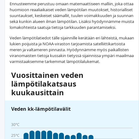
Ennusteemme perustuu omaan matemaattiseen malliin, joka ottaa
huomioon reaaliaikaiset veden lämpötilan muutokset, historialliset
suuntaukset, keskeiset säämallit, tuulen voimakkuuden ja suunnan
sekä kunkin alueen ilman lämpötilan. Lisäksi hyödynnämme muista
lomakohteista saatuja tietoja tarkkuuden parantamiseksi.
Veden lämpötilatiedot tälle sijainnille kerätään eri lähteistä, mukaan
lukien poijuista ja NOAA-viraston tarjoamista satelliittikartoista
meren ja valtameren pinnasta. Hyödynnämme myös paikallisten
viranomaisten tietoja kussakin tietyssä sijainnissa ympäri maailmaa
varmistaaksemme tarkemmat lämpötilalukemat.
Vuosittainen veden
lämpötilakatsaus
kuukausittain
Veden kk-lämpötilavälit
30°C
25°C