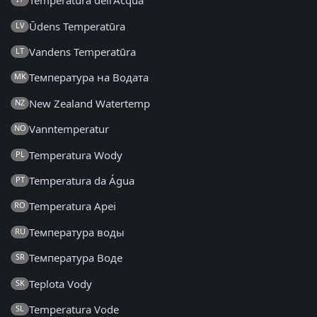
Temperatura dell'Acqua
Ūdens Temperatūra
LV
Vandens Temperatūra
LT
Температура на Водата
MK
New Zealand Watertemp
NZ
Vanntemperatur
NO
Temperatura Wody
PL
Temperatura da Água
PT
Temperatura Apei
RO
Температура воды
RU
Температура Воде
SR
Teplota Vody
SK
Temperatura Vode
SL