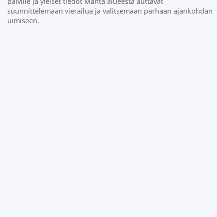
päiville ja yleiset tiedot Manta alueesta auttavat
suunnittelemaan vierailua ja valitsemaan parhaan ajankohdan
uimiseen.