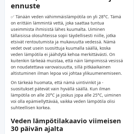
ennuste
✅ Tänään veden vähimmäislämpötila on yli 28°C. Tämä
on erittäin lämmintä vettä, joka saattaa tuntua
useimmista ihmisistä lähes kuumalta. Uiminen
tällaisissa olosuhteissa sopii täydellisesti niille, jotka
etsivät rentoutumista ja mukavuutta vedessä. Nämä
vedet ovat usein suosittuja kuumalla säällä, koska
veden lämpötila ei jäähdytä kehoa merkittävästi. On
kuitenkin tärkeää muistaa, että näin lämpimissä vesissä
on noudatettava varovaisuutta, sillä pitkäaikainen
altistuminen ilman lepoa voi johtaa ylikuumenemiseen.
On tärkeää huomata, että nämä uintivinkit ja -
suositukset pätevät vain hyvällä säällä. Kun ilman
lämpötila on alle 20°C ja joskus jopa alle 25°C, uiminen
voi olla epämiellyttävää, vaikka veden lämpötila olisi
suhteellisen korkea.
Veden lämpötilakaavio viimeisen
30 päivän ajalta