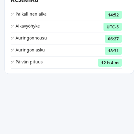
✅ Paikallinen aika
14:52
✅ Aikavyöhyke
UTC-5
✅ Auringonnousu
06:27
✅ Auringonlasku
18:31
✅ Päivän pituus
12 h 4 m