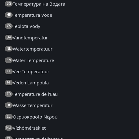
Температура на Водата
BG
Temperatura Vode
HR
Teplota Vody
CS
Vandtemperatur
DA
Watertemperatuur
NL
Water Temperature
EN
Vee Temperatuur
ET
Veden Lämpötila
FI
Température de l'Eau
FR
Wassertemperatur
DE
Θερμοκρασία Νερού
EL
Vízhőmérséklet
HU
IT