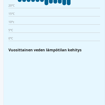
20°C
15°C
10°c
5°C
0°C
Vuosittainen veden lämpötilan kehitys