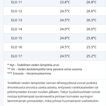
ELO 11
23.8°C
26.8°C
ELO 12
24.5°C
26.6°C
ELO 13
24.5°C
26.3°C
ELO 14
24.0°C
26.0°C
ELO 15
24.8°C
25.8°C
ELO 16
24.5°C
25.5°C
ELO 17
24.5°C
25.2°C
* Nyt – Todellinen veden lämpötila-arvo
** KA – Veden keskilämpötila tänä päivänä viime vuosina
*** Ennuste – Vesiennusteemme
Todelliset veden lämpötilat rannan läheisyydessä voivat poiketa
ilmoitetuista arvoista useita asteita, erityisesti rankkasateiden tai
pitkittyneiden kovien tuulien jälkeen. Tietyt tuuliolosuhteet voivat
nostaa kylmempää syvännevetta pintaan korvaten auringon
lämmittämän pintaveden, mikä johtaa huomattaviin vaihteluihin.