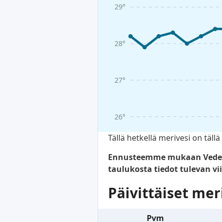
29°
28°
27°
26°
Tällä hetkellä merivesi on tä
Ennusteemme mukaan Veden lä
taulukosta tiedot tulevan vii
Päivittäiset mer
Pvm