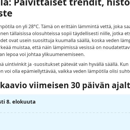
: Päivittäiset trendit, histo
ste
tila on yli 28°C. Tämä on erittäin lämmintä vettä, joka s
n tällaisissa olosuhteissa sopii täydellisesti niille, jotka e
t ovat usein suosittuja kuumalla säällä, koska veden lämp
rkeää muistaa, että näin lämpimissä vesissä on noudatettava
man lepoa voi johtaa ylikuumenemiseen.
uintivinkit ja -suositukset pätevät vain hyvällä säällä. Kun
en voi olla epämiellyttävää, vaikka veden lämpötila olisi suht
kaavio viimeisen 30 päivän ajal
ti 8. elokuuta