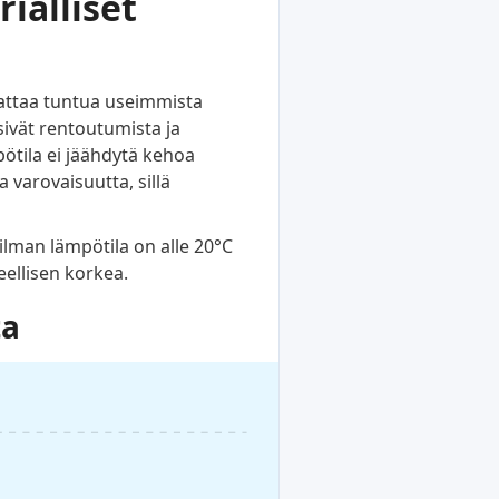
rialliset
aattaa tuntua useimmista
tsivät rentoutumista ja
ötila ei jäähdytä kehoa
 varovaisuutta, sillä
 ilman lämpötila on alle 20°C
eellisen korkea.
ta