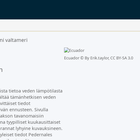
ni valtameri
Ecuador ©
By Erik.taylor, CC BY-SA 3.0
n
ista tietoa veden lämpötilasta
sältää tämänhetkisen veden
ittäiset tiedot
ivän ennusteen. Sivulla
jakson tavanomaisiin
na tyypilliset kuukausittaiset
n rannat lyhyine kuvauksineen.
 yleiset tiedot Pedernales