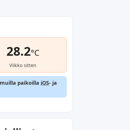
28.2
°C
Viikko sitten
 muilla paikoilla
iOS
- ja