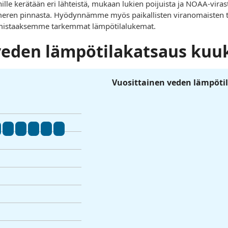
nille kerätään eri lähteistä, mukaan lukien poijuista ja NOAA-vira
ltameren pinnasta. Hyödynnämme myös paikallisten viranomaisten ti
rmistaaksemme tarkemmat lämpötilalukemat.
veden lämpötilakatsaus kuu
Vuosittainen veden lämpötil