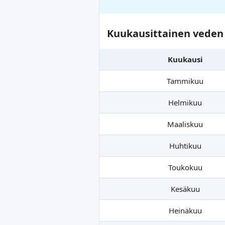
Kuukausittainen veden 
Kuukausi
Tammikuu
Helmikuu
Maaliskuu
Huhtikuu
Toukokuu
Kesäkuu
Heinäkuu