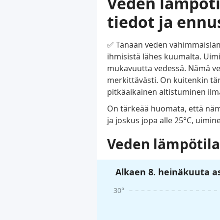
Veden lämpötila
tiedot ja ennu
✅ Tänään veden vähimmäislämpö
ihmisistä lähes kuumalta. Uimine
mukavuutta vedessä. Nämä vede
merkittävästi. On kuitenkin tä
pitkäaikainen altistuminen il
On tärkeää huomata, että nämä 
ja joskus jopa alle 25°C, uimin
Veden lämpötila
Alkaen 8. heinäkuuta as
30°