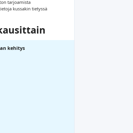
ston tarjoamista
etoja kussakin tietyssä
kausittain
an kehitys