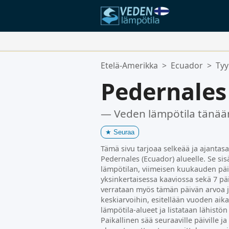
Suosikkipaikkasi:
Etelä-Amerikka
>
Ecuador
>
Tyy
Suosikkilistasi on tyhjä.
Pedernales
— Veden lämpötila tänää
★
Seuraa
Tämä sivu tarjoaa selkeää ja ajantasa
Pedernales (Ecuador) alueelle. Se si
lämpötilan, viimeisen kuukauden päiv
yksinkertaisessa kaaviossa sekä 7 pä
verrataan myös tämän päivän arvoa 
keskiarvoihin, esitellään vuoden aika
lämpötila-alueet ja listataan lähistö
Paikallinen sää seuraaville päiville ja