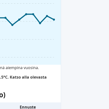
änä aiempina vuosina.
°C. Katso alla olevasta
o)
Ennuste