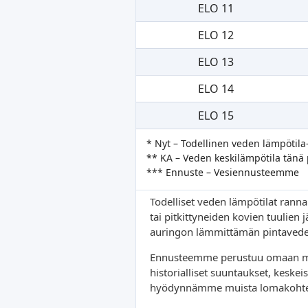
ELO 11
ELO 12
ELO 13
ELO 14
ELO 15
* Nyt – Todellinen veden lämpötila
** KA – Veden keskilämpötila tänä
*** Ennuste – Vesiennusteemme
Todelliset veden lämpötilat rannan
tai pitkittyneiden kovien tuulien
auringon lämmittämän pintaveden
Ennusteemme perustuu omaan mate
historialliset suuntaukset, keske
hyödynnämme muista lomakohteist