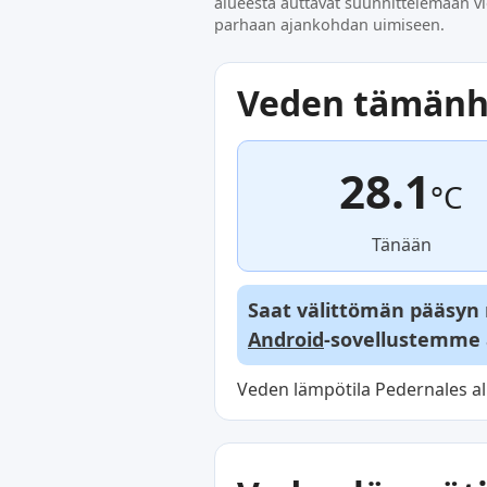
alueesta auttavat suunnittelemaan vi
parhaan ajankohdan uimiseen.
Veden tämänh
28.1
°C
Tänään
Saat välittömän pääsyn re
Android
-sovellustemme 
Veden lämpötila Pedernales al