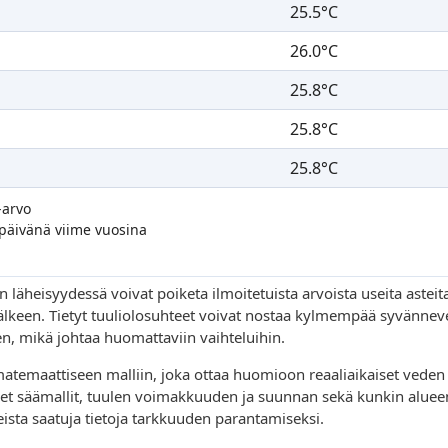
25.5°C
26.0°C
25.8°C
25.8°C
25.8°C
-arvo
 päivänä viime vuosina
 läheisyydessä voivat poiketa ilmoitetuista arvoista useita asteita
 jälkeen. Tietyt tuuliolosuhteet voivat nostaa kylmempää syvännev
, mikä johtaa huomattaviin vaihteluihin.
maattiseen malliin, joka ottaa huomioon reaaliaikaiset veden
iset säämallit, tuulen voimakkuuden ja suunnan sekä kunkin aluee
a saatuja tietoja tarkkuuden parantamiseksi.