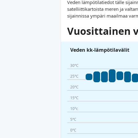
Veden lämpötilatiedot tälle sijain
satelliittikartoista meren ja va
sijainnissa ympäri maailmaa va
Vuosittainen 
Veden kk-lämpötilavälit
30°C
25°C
20°C
15°C
10°c
5°C
0°C