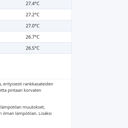
27.4°C
27.2°C
27.0°C
26.7°C
26.5°C
, erityisesti rankkasateiden
etta pintaan korvaten
 lämpötilan muutokset,
n ilman lämpötilan. Lisäksi