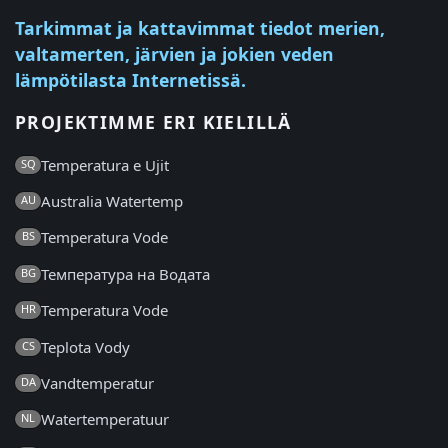
Tarkimmat ja kattavimmat tiedot merien,
valtamerten, järvien ja jokien veden
lämpötilasta Internetissä.
PROJEKTIMME ERI KIELILLÄ
Temperatura e Ujit
SQ
Australia Watertemp
AU
Temperatura Vode
BS
Температура на Водата
BG
Temperatura Vode
HR
Teplota Vody
CS
Vandtemperatur
DA
Watertemperatuur
NL