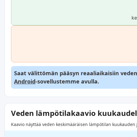
ke
Saat välittömän pääsyn reaaliaikaisiin veden l
Android
-sovellustemme avulla.
Veden lämpötilakaavio kuukaudel
Kaavio näyttää veden keskimääräisen lämpötilan kuukauden jok