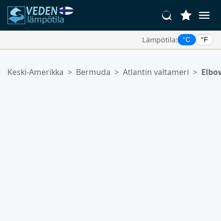
Lämpötila:
°C
°F
Suosikkipaikkasi:
Keski-Amerikka
>
Bermuda
>
Atlantin valtameri
>
Elbo
Suosikkilistasi on tyhjä.