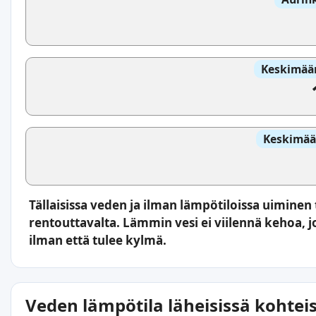
Keskimäär
Keskimää
Tällaisissa veden ja ilman lämpötiloissa uiminen
rentouttavalta. Lämmin vesi ei viilennä kehoa, j
ilman että tulee kylmä.
Veden lämpötila läheisissä kohtei