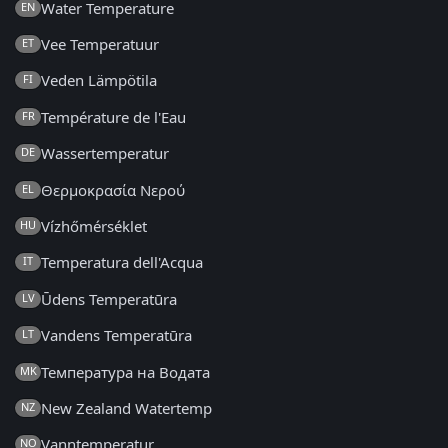
Water Temperature
EN
Vee Temperatuur
ET
Veden Lämpötila
FI
Température de l'Eau
FR
Wassertemperatur
DE
Θερμοκρασία Νερού
EL
Vízhőmérséklet
HU
Temperatura dell'Acqua
IT
Ūdens Temperatūra
LV
Vandens Temperatūra
LT
Температура на Водата
MK
New Zealand Watertemp
NZ
Vanntemperatur
NO