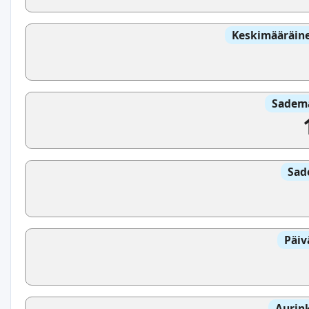
Keskimääräine
Sadem
Sad
Päiv
Aurin