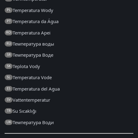
Temperatura Wody
PL
Temperatura da Água
PT
Temperatura Apei
RO
Температура воды
RU
Температура Воде
SR
Teplota Vody
SK
Temperatura Vode
SL
Temperatura del Agua
ES
Vattentemperatur
SV
Su Sıcaklığı
TR
Температура Води
UK