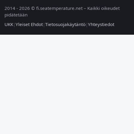
2014 - 2026 © fi.seatemperature.net – Kaikki oikeudet
pidätetään
UKK
|
Yleiset Ehdot
|
Tietosuojakäytäntö
|
Yhteystiedot