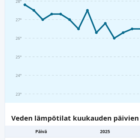
28°
27°
26°
25°
24°
23°
Veden lämpötilat kuukauden päivie
Päivä
2025