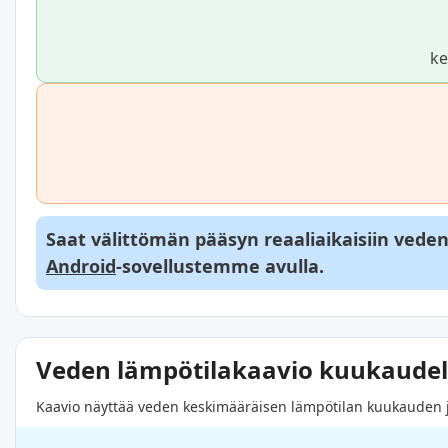
ke
Saat välittömän pääsyn reaaliaikaisiin veden l
Android
-sovellustemme avulla.
Veden lämpötilakaavio kuukaudel
Kaavio näyttää veden keskimääräisen lämpötilan kuukauden jok