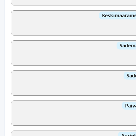
Keskimääräine
Sadem
Sad
Päiv
Aurin