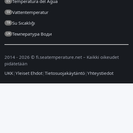
Temperatura del Agua
ES
Vattentemperatur
SV
Su Sıcaklığı
TR
Температура Води
UK
2014 - 2026 © fi.seatemperature.net – Kaikki oikeudet
pidätetään
UKK
|
Yleiset Ehdot
|
Tietosuojakäytäntö
|
Yhteystiedot