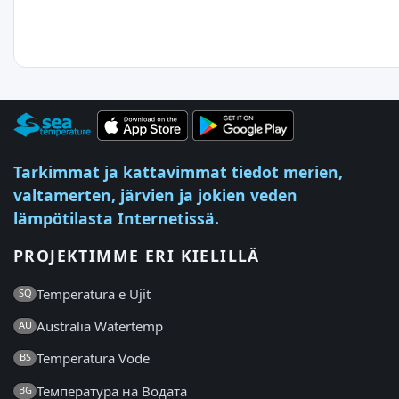
Tarkimmat ja kattavimmat tiedot merien,
valtamerten, järvien ja jokien veden
lämpötilasta Internetissä.
PROJEKTIMME ERI KIELILLÄ
Temperatura e Ujit
SQ
Australia Watertemp
AU
Temperatura Vode
BS
Температура на Водата
BG