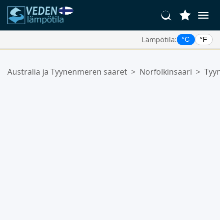
Lämpötila:
°C
°F
Suosikkipaikkasi:
Australia ja Tyynenmeren saaret
>
Norfolkinsaari
>
Tyyn
Suosikkilistasi on tyhjä.