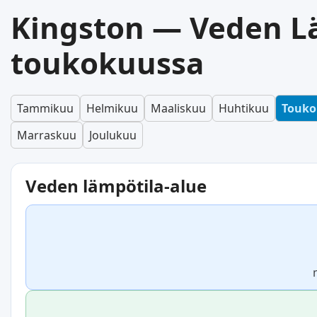
Kingston — Veden L
toukokuussa
Tammikuu
Helmikuu
Maaliskuu
Huhtikuu
Touk
Marraskuu
Joulukuu
Veden lämpötila-alue