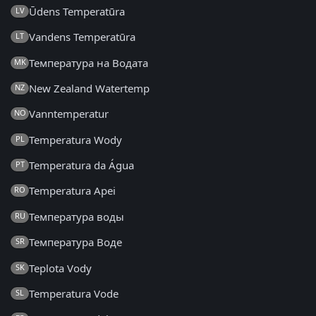
Ūdens Temperatūra
LV
Vandens Temperatūra
LT
Температура на Водата
MK
New Zealand Watertemp
NZ
Vanntemperatur
NO
Temperatura Wody
PL
Temperatura da Água
PT
Temperatura Apei
RO
Температура воды
RU
Температура Воде
SR
Teplota Vody
SK
Temperatura Vode
SL