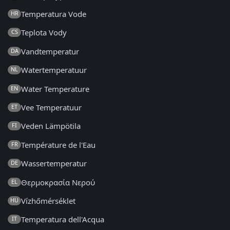
Temperatura Vode
HR
Teplota Vody
CS
Vandtemperatur
DA
Watertemperatuur
NL
Water Temperature
EN
Vee Temperatuur
ET
Veden Lämpötila
FI
Température de l'Eau
FR
Wassertemperatur
DE
Θερμοκρασία Νερού
EL
Vízhőmérséklet
HU
Temperatura dell'Acqua
IT