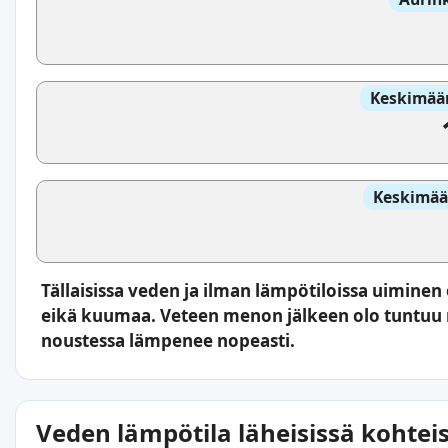
Keskimäär
Keskimää
Tällaisissa veden ja ilman lämpötiloissa uiminen 
eikä kuumaa. Veteen menon jälkeen olo tuntuu 
noustessa lämpenee nopeasti.
Veden lämpötila läheisissä kohtei