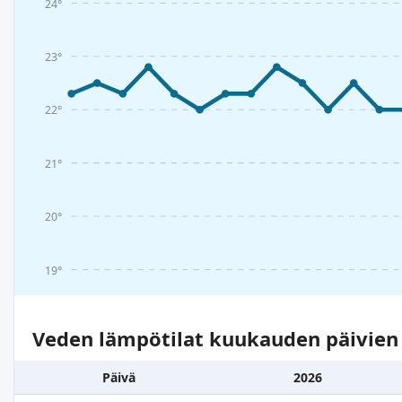
24°
23°
22°
21°
20°
19°
Veden lämpötilat kuukauden päivie
Päivä
2026