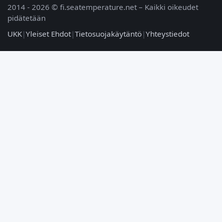
2014 - 2026 © fi.seatemperature.net – Kaikki oikeudet
pidätetään
UKK
|
Yleiset Ehdot
|
Tietosuojakäytäntö
|
Yhteystiedot