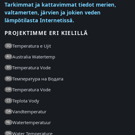
Tarkimmat ja kattavimmat tiedot merien,
valtamerten, järvien ja jokien veden
lämpötilasta Internetissä.
PROJEKTIMME ERI KIELILLÄ
Temperatura e Ujit
SQ
Australia Watertemp
AU
Temperatura Vode
BS
Температура на Водата
BG
Temperatura Vode
HR
Teplota Vody
CS
Vandtemperatur
DA
Watertemperatuur
NL
Water Temperature
EN