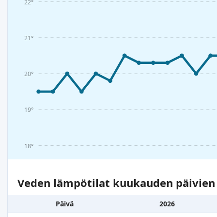
22°
21°
20°
19°
18°
Veden lämpötilat kuukauden päivie
Päivä
2026