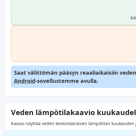
ke
Saat välittömän pääsyn reaaliaikaisiin veden l
Android
-sovellustemme avulla.
Veden lämpötilakaavio kuukaudel
Kaavio näyttää veden keskimääräisen lämpötilan kuukauden jok