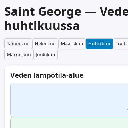
Saint George — Ved
huhtikuussa
Tammikuu
Helmikuu
Maaliskuu
Huhtikuu
Touk
Marraskuu
Joulukuu
Veden lämpötila-alue