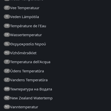
Vee Temperatuur
ET
Veden Lämpötila
FI
Température de l'Eau
FR
Wassertemperatur
DE
Θερμοκρασία Νερού
EL
Vízhőmérséklet
HU
Temperatura dell'Acqua
IT
Ūdens Temperatūra
LV
Vandens Temperatūra
LT
Температура на Водата
MK
New Zealand Watertemp
NZ
Vanntemperatur
NO