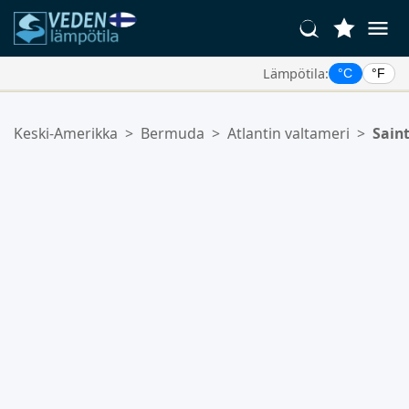
Lämpötila:
°C
°F
Suosikkipaikkasi:
Keski-Amerikka
>
Bermuda
>
Atlantin valtameri
>
Sain
Suosikkilistasi on tyhjä.