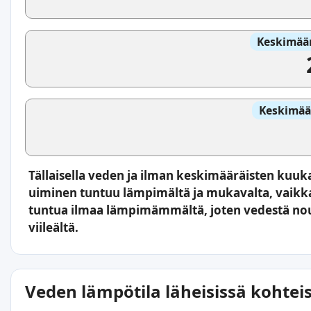
Keskimäär
Keskimää
Tällaisella veden ja ilman keskimääräisten kuuk
uiminen tuntuu lämpimältä ja mukavalta, vaikka 
tuntua ilmaa lämpimämmältä, joten vedestä nou
viileältä.
Veden lämpötila läheisissä kohtei