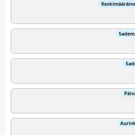
Keskimääräine
Sadem
Sad
Päiv
Aurin