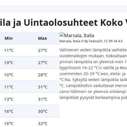
la ja Uintaolosuhteet Koko
Min
Max
Marsala, Italia ©
By Fedina31, CC BY-SA 4.0
Välimeren veden lämpötila vaihtelee
11°C
27°C
vuodenaikojen mukaan. Kokoaltaan 
pinnan lämpötila on yleensä noin 1
10°C
27°C
tyypillisesti 14–22 °C:n välille ja k
useimmiten 20–29 °C:een, etelä- ja
10°C
28°C
°C:tta. Syksyllä veden lämpötila lask
°C. Lämpötiloihin vaikuttavat merivi
11°C
31°C
Länsi-Välimeri on yleensä viileämpi 
lämpötilat pysyvät korkeampina p
13°C
31°C
16°C
30°C
16°C
32°C