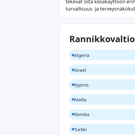
tekevät siitä kesäkäyttöön eri
turvallisuus- ja terveysnäköku
Rannikkovaltio
Algeria
Israel
Kypros
Malta
Ranska
Turkki