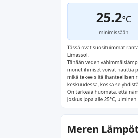
25.2
°C
minimissään
Tässä ovat suosituimmat rantak
Limassol.
Tänään veden vähimmäislämpöti
monet ihmiset voivat nauttia 
mikä tekee siitä ihanteellisen
keskuudessa, koska se yhdist
On tärkeää huomata, että nämä u
joskus jopa alle 25°C, uiminen 
Meren Lämpöti