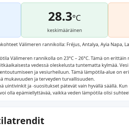
28.3
°C
keskimääräinen
ohteet Välimeren rannikolla: Fréjus, Antalya, Ayia Napa, L
la Välimeren rannikolla on 23°C – 26°C. Tämä on erittäin 
pitkäaikaisesta vedessä oleskelusta tuntematta kylmää. Vesi
 rentoutumiseen ja vesiurheiluun. Tämä lämpötila-alue on eri
ää mukavuuden ja terveyden turvallisuuden.
intivinkit ja -suositukset pätevät vain hyvällä säällä. Kun 
voi olla epämiellyttävää, vaikka veden lämpötila olisi suhtee
latrendit