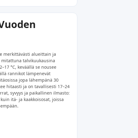
 Vuoden
 merkittävästi alueittain ja
mitattuna talvikuukausina
2–17 °C, keväällä se nousee
esällä rannikot lämpenevät
 itäosissa jopa lähempänä 30
ee hitaasti ja on tavallisesti 17–24
rrat, syvyys ja paikallinen ilmasto:
kuin itä- ja kaakkoisosat, joissa
idempään.