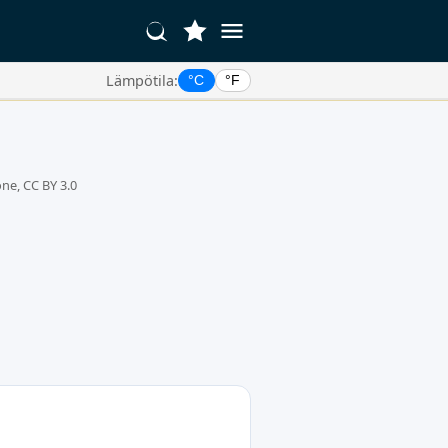
Lämpötila:
°C
°F
ne, CC BY 3.0