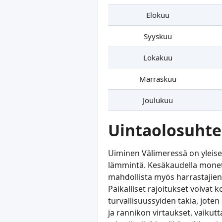
Elokuu
Syyskuu
Lokakuu
Marraskuu
Joulukuu
Uintaolosuhte
Uiminen Välimeressä on yleises
lämmintä. Kesäkaudella monet r
mahdollista myös harrastajien 
Paikalliset rajoitukset voiva
turvallisuussyiden takia, jote
ja rannikon virtaukset, vaikutt