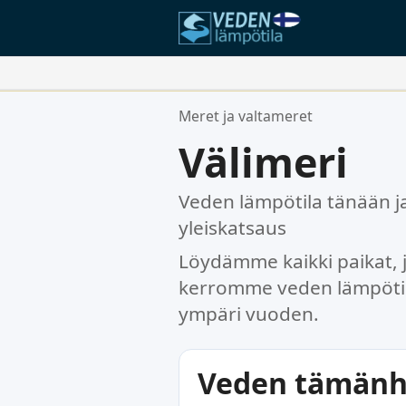
Suosikkipaikkasi:
Meret ja valtameret
Suosikkilistasi on tyhjä.
Välimeri
Veden lämpötila tänään ja
yleiskatsaus
Löydämme kaikki paikat, jo
kerromme veden lämpötila
ympäri vuoden.
Veden tämänh