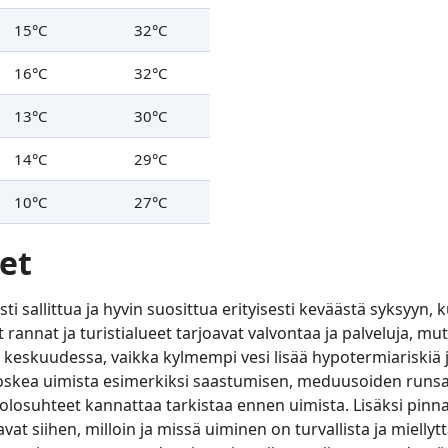
15°C
32°C
16°C
32°C
13°C
30°C
14°C
29°C
10°C
27°C
et
ti sallittua ja hyvin suosittua erityisesti keväästä syksyyn
annat ja turistialueet tarjoavat valvontaa ja palveluja, mut
keskuudessa, vaikka kylmempi vesi lisää hypotermiariskiä j
t koskea uimista esimerkiksi saastumisen, meduusoiden runsa
n olosuhteet kannattaa tarkistaa ennen uimista. Lisäksi pinn
avat siihen, milloin ja missä uiminen on turvallista ja mielly