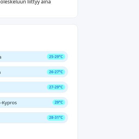
leskeluun liittyy aina
a
25-29°C
a
26-27°C
27-29°C
s-Kypros
29°C
28-31°C