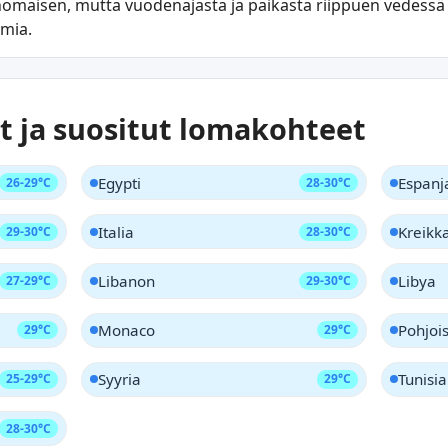
nomaisen, mutta vuodenajasta ja paikasta riippuen vedessä o
lmia.
t ja suositut lomakohteet
Egypti
Espanj
26-29°C
28-30°C
Italia
Kreikk
29-30°C
28-30°C
Libanon
Libya
27-29°C
29-30°C
Monaco
Pohjoi
29°C
29°C
Syyria
Tunisia
25-29°C
29°C
28-30°C