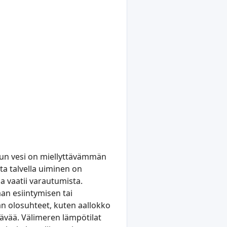
, kun vesi on miellyttävämmän
ta talvella uiminen on
a vaatii varautumista.
an esiintymisen tai
an olosuhteet, kuten aallokko
ttävää. Välimeren lämpötilat