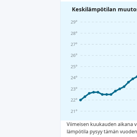
Keskilämpötilan muutos
29°
28°
27°
26°
25°
24°
23°
22°
21°
Viimeisen kuukauden aikana ve
lämpötila pysyy tämän vuodenaj