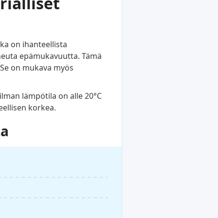
rialliset
a on ihanteellista
aiheuta epämukavuutta. Tämä
ä. Se on mukava myös
 ilman lämpötila on alle 20°C
eellisen korkea.
ta