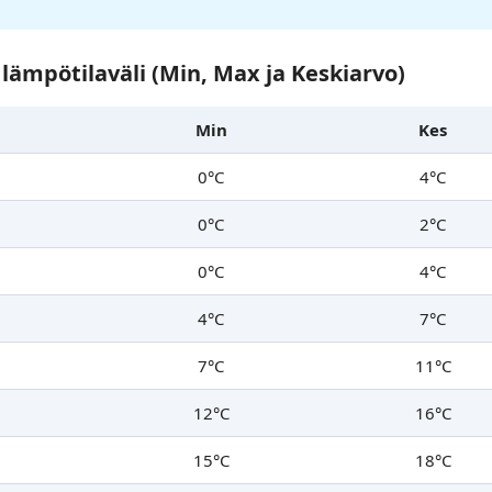
lämpötilaväli (Min, Max ja Keskiarvo)
Min
Kes
0°C
4°C
0°C
2°C
0°C
4°C
4°C
7°C
7°C
11°C
12°C
16°C
15°C
18°C