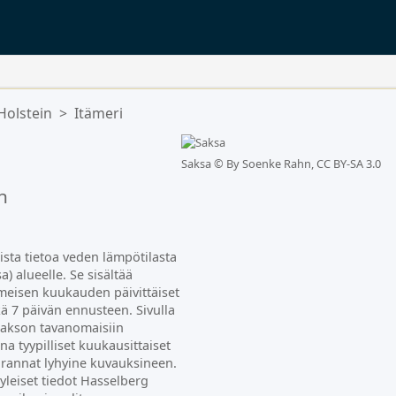
Holstein
>
Itämeri
Saksa ©
By Soenke Rahn, CC BY-SA 3.0
n
ista tietoa veden lämpötilasta
) alueelle. Se sisältää
meisen kuukauden päivittäiset
kä 7 päivän ennusteen. Sivulla
jakson tavanomaisiin
na tyypilliset kuukausittaiset
n rannat lyhyine kuvauksineen.
a yleiset tiedot Hasselberg