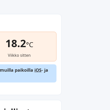
18.2
°C
Viikko sitten
 muilla paikoilla
iOS
- ja