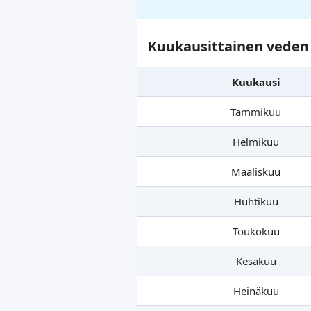
Kuukausittainen veden 
Kuukausi
Tammikuu
Helmikuu
Maaliskuu
Huhtikuu
Toukokuu
Kesäkuu
Heinäkuu