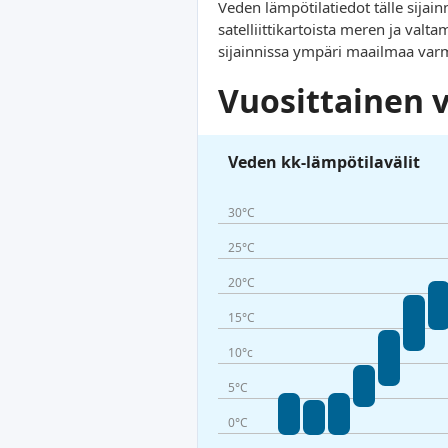
Veden lämpötilatiedot tälle sijain
satelliittikartoista meren ja va
sijainnissa ympäri maailmaa va
Vuosittainen 
Veden kk-lämpötilavälit
30°C
25°C
20°C
15°C
10°c
5°C
0°C