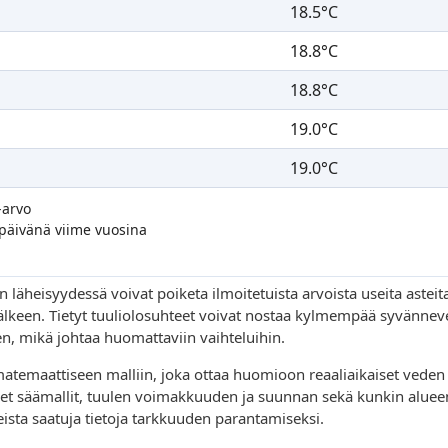
18.5°C
18.8°C
18.8°C
19.0°C
19.0°C
-arvo
 päivänä viime vuosina
 läheisyydessä voivat poiketa ilmoitetuista arvoista useita asteita
 jälkeen. Tietyt tuuliolosuhteet voivat nostaa kylmempää syvännev
, mikä johtaa huomattaviin vaihteluihin.
maattiseen malliin, joka ottaa huomioon reaaliaikaiset veden
iset säämallit, tuulen voimakkuuden ja suunnan sekä kunkin aluee
a saatuja tietoja tarkkuuden parantamiseksi.