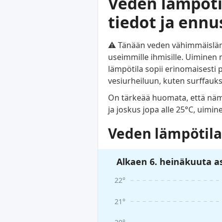
Veden lämpötila
tiedot ja ennu
⚠️ Tänään veden vähimmäislämp
useimmille ihmisille. Uiminen
lämpötila sopii erinomaisesti
vesiurheiluun, kuten surffauks
On tärkeää huomata, että nämä 
ja joskus jopa alle 25°C, uimin
Veden lämpötila
Alkaen 6. heinäkuuta as
22°
21°