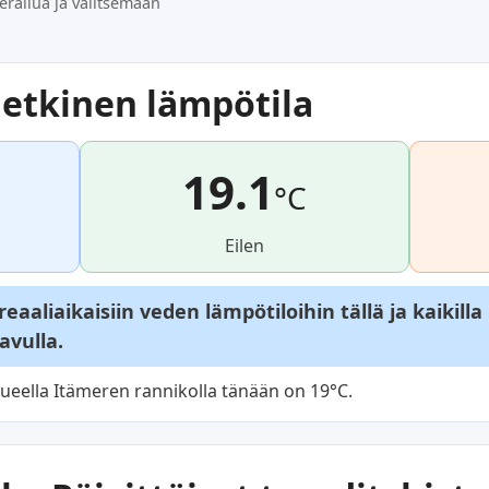
erailua ja valitsemaan
etkinen lämpötila
19.1
°C
Eilen
aaliaikaisiin veden lämpötiloihin tällä ja kaikilla
avulla.
ueella Itämeren rannikolla tänään on 19°C.