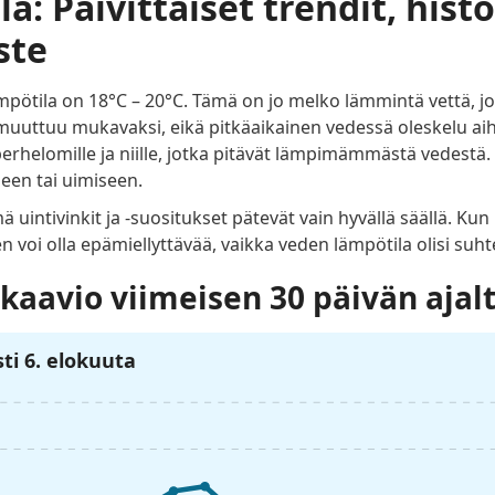
: Päivittäiset trendit, histo
ste
ötila on 18°C – 20°C. Tämä on jo melko lämmintä vettä, jok
 muuttuu mukavaksi, eikä pitkäaikainen vedessä oleskelu 
 perhelomille ja niille, jotka pitävät lämpimämmästä vedest
een tai uimiseen.
uintivinkit ja -suositukset pätevät vain hyvällä säällä. Kun
en voi olla epämiellyttävää, vaikka veden lämpötila olisi suht
kaavio viimeisen 30 päivän ajal
ti 6. elokuuta