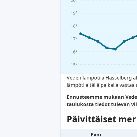
20°
19°
18°
17°
16°
15°
Veden lämpötila Hasselberg alu
lämpötila tällä paikalla vasta
Ennusteemme mukaan Veden lä
taulukosta tiedot tulevan vii
Päivittäiset mer
Pvm