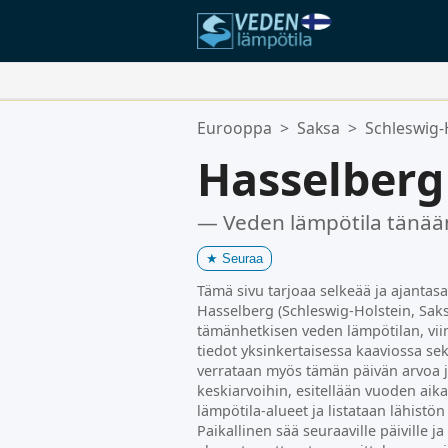
Suosikkipaikkasi:
Eurooppa
>
Saksa
>
Schleswig-
Suosikkilistasi on tyhjä.
Hasselberg
— Veden lämpötila tänää
★
Seuraa
Tämä sivu tarjoaa selkeää ja ajantasa
Hasselberg (Schleswig-Holstein, Saksa
tämänhetkisen veden lämpötilan, vii
tiedot yksinkertaisessa kaaviossa se
verrataan myös tämän päivän arvoa 
keskiarvoihin, esitellään vuoden aika
lämpötila-alueet ja listataan lähistö
Paikallinen sää seuraaville päiville j