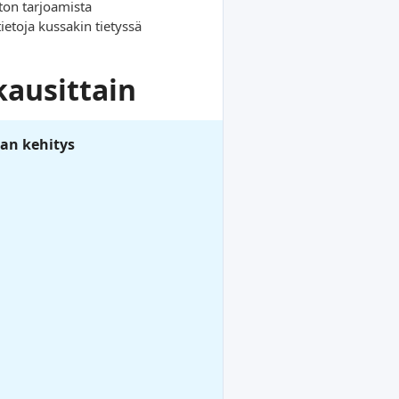
ston tarjoamista
etoja kussakin tietyssä
kausittain
an kehitys