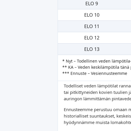
ELO 9
ELO 10
ELO 11
ELO 12
ELO 13
* Nyt – Todellinen veden lämpötila
** KA – Veden keskilämpötila tänä
*** Ennuste – Vesiennusteemme
Todelliset veden lämpötilat rannan
tai pitkittyneiden kovien tuulien
auringon lämmittämän pintaveden
Ennusteemme perustuu omaan mate
historialliset suuntaukset, keske
hyödynnämme muista lomakohteist