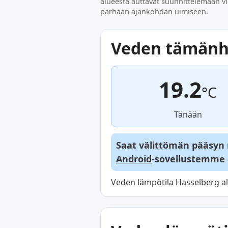
alueesta auttavat suunnittelemaan vi
parhaan ajankohdan uimiseen.
Veden tämänh
19.2
°C
Tänään
Saat välittömän pääsyn re
Android
-sovellustemme 
Veden lämpötila Hasselberg al