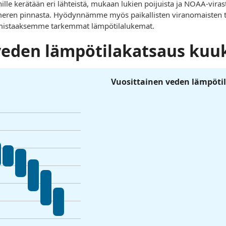
nille kerätään eri lähteistä, mukaan lukien poijuista ja NOAA-vira
ltameren pinnasta. Hyödynnämme myös paikallisten viranomaisten ti
rmistaaksemme tarkemmat lämpötilalukemat.
veden lämpötilakatsaus kuu
Vuosittainen veden lämpötil