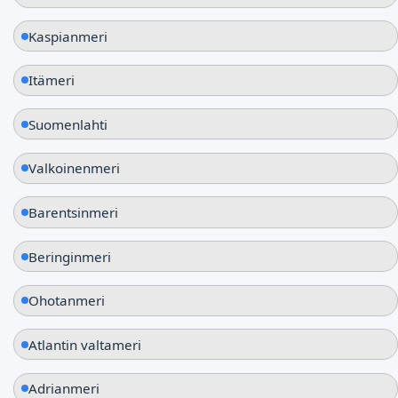
Kaspianmeri
Itämeri
Suomenlahti
Valkoinenmeri
Barentsinmeri
Beringinmeri
Ohotanmeri
Atlantin valtameri
Adrianmeri