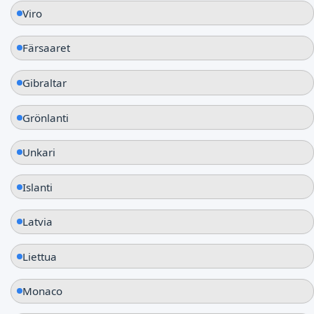
Viro
Färsaaret
Gibraltar
Grönlanti
Unkari
Islanti
Latvia
Liettua
Monaco