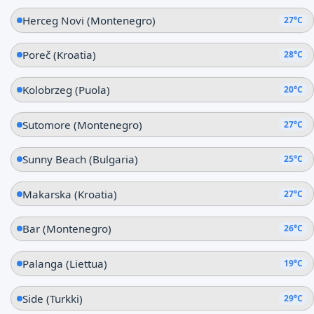
Herceg Novi (Montenegro)
27°C
Poreč (Kroatia)
28°C
Kolobrzeg (Puola)
20°C
Sutomore (Montenegro)
27°C
Sunny Beach (Bulgaria)
25°C
Makarska (Kroatia)
27°C
Bar (Montenegro)
26°C
Palanga (Liettua)
19°C
Side (Turkki)
29°C