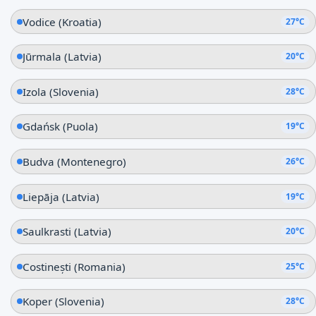
Vodice (Kroatia)
27°C
Jūrmala (Latvia)
20°C
Izola (Slovenia)
28°C
Gdańsk (Puola)
19°C
Budva (Montenegro)
26°C
Liepāja (Latvia)
19°C
Saulkrasti (Latvia)
20°C
Costinești (Romania)
25°C
Koper (Slovenia)
28°C