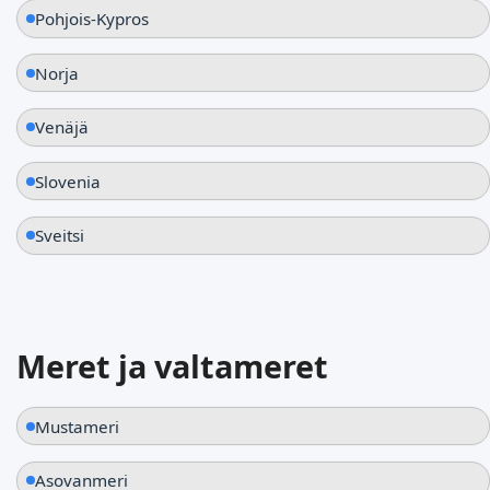
Pohjois-Kypros
Norja
Venäjä
Slovenia
Sveitsi
Meret ja valtameret
Mustameri
Asovanmeri