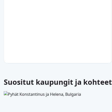
30
°C
Capo Zafferano
Italia
30
°C
Suositut kaupungit ja kohteet
Mazzaforno
Italia