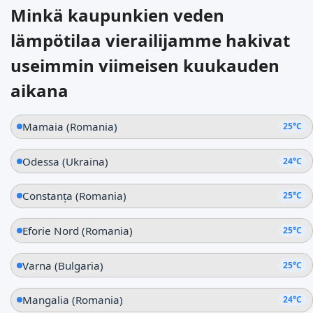
Minkä kaupunkien veden
lämpötilaa vierailijamme hakivat
useimmin viimeisen kuukauden
aikana
Mamaia (Romania)
25°C
Odessa (Ukraina)
24°C
Constanța (Romania)
25°C
Eforie Nord (Romania)
25°C
Varna (Bulgaria)
25°C
Mangalia (Romania)
24°C