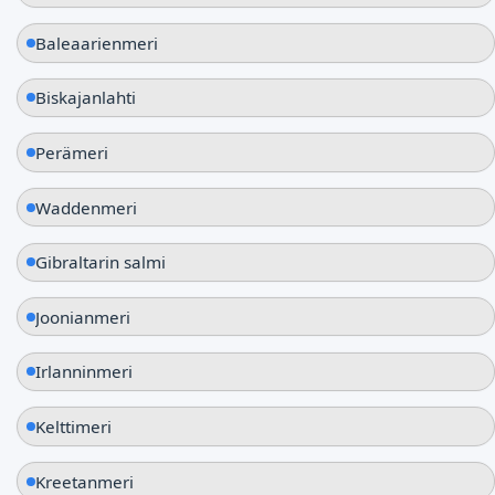
Baleaarienmeri
Biskajanlahti
Perämeri
Waddenmeri
Gibraltarin salmi
Joonianmeri
Irlanninmeri
Kelttimeri
Kreetanmeri