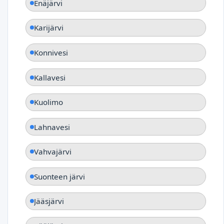
Enäjärvi
Karijärvi
Konnivesi
Kallavesi
Kuolimo
Lahnavesi
Vahvajärvi
Suonteen järvi
Jääsjärvi