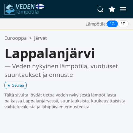
Lämpötila:
°C
°F
Suosikkipaikkasi:
Eurooppa
>
Järvet
Suosikkilistasi on tyhjä.
Lappalanjärvi
— Veden nykyinen lämpötila, vuotuiset
suuntaukset ja ennuste
★
Seuraa
Tältä sivulta löydät tietoa veden nykyisestä lämpötilasta
paikassa Lappalanjärvessä, suuntauksista, kuukausittaisista
vaihteluväleistä ja lähipäivien ennusteesta.