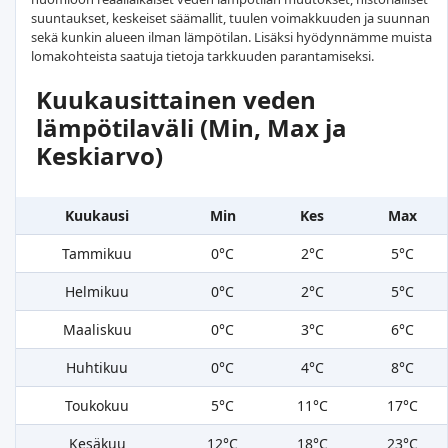
suuntaukset, keskeiset säämallit, tuulen voimakkuuden ja suunnan
sekä kunkin alueen ilman lämpötilan. Lisäksi hyödynnämme muista
lomakohteista saatuja tietoja tarkkuuden parantamiseksi.
Kuukausittainen veden
lämpötilaväli (Min, Max ja
Keskiarvo)
Kuukausi
Min
Kes
Max
Tammikuu
0°C
2°C
5°C
Helmikuu
0°C
2°C
5°C
Maaliskuu
0°C
3°C
6°C
Huhtikuu
0°C
4°C
8°C
Toukokuu
5°C
11°C
17°C
Kesäkuu
12°C
18°C
23°C