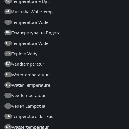
Temperatura e Ujit
SQ
Australia Watertemp
AU
Temperatura Vode
BS
Температура на Водата
BG
Temperatura Vode
HR
Teplota Vody
CS
Vandtemperatur
DA
Watertemperatuur
NL
Water Temperature
EN
Vee Temperatuur
ET
Veden Lämpötila
FI
Température de l'Eau
FR
Wassertemperatur
DE