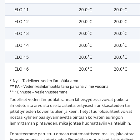
ELO 11
20.0°C
20.0°C
ELO 12
20.0°C
20.0°C
ELO 13
20.0°C
20.0°C
ELO 14
20.0°C
20.0°C
ELO 15
20.0°C
20.0°C
ELO 16
20.0°C
20.0°C
* Nyt – Todellinen veden lämpötila-arvo
** KA – Veden keskilämpötila tänä päivänä viime vuosina
*** Ennuste – Vesiennusteemme
Todelliset veden lämpötilat rannan läheisyydessä voivat poiketa
ilmoitetuista arvoista useita asteita, erityisesti rankkasateiden tai
pitkittyneiden kovien tuulien jälkeen. Tietyt tuuliolosuhteet voivat
nostaa kylmempää syvännevetta pintaan korvaten auringon
lämmittämän pintaveden, mikä johtaa huomattaviin vaihteluihin.
Ennusteemme perustuu omaan matemaattiseen malliin, joka ottaa
huomioon reaaliaikaiset veden lämpötilan muutokset, historialliset