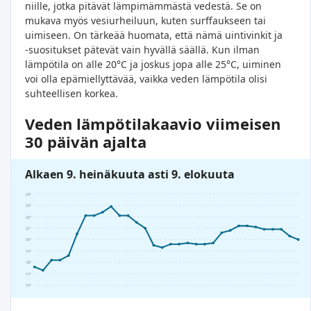
niille, jotka pitävät lämpimämmästä vedestä. Se on
mukava myös vesiurheiluun, kuten surffaukseen tai
uimiseen. On tärkeää huomata, että nämä uintivinkit ja
-suositukset pätevät vain hyvällä säällä. Kun ilman
lämpötila on alle 20°C ja joskus jopa alle 25°C, uiminen
voi olla epämiellyttävää, vaikka veden lämpötila olisi
suhteellisen korkea.
Veden lämpötilakaavio viimeisen
30 päivän ajalta
Alkaen 9. heinäkuuta asti 9. elokuuta
24°
23°
22°
21°
20°
19°
18°
17°
16°