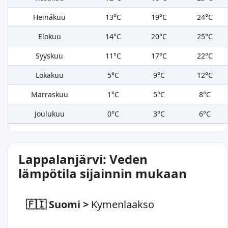
Heinäkuu
13°C
19°C
24°C
Elokuu
14°C
20°C
25°C
Syyskuu
11°C
17°C
22°C
Lokakuu
5°C
9°C
12°C
Marraskuu
1°C
5°C
8°C
Joulukuu
0°C
3°C
6°C
Lappalanjärvi: Veden
lämpötila sijainnin mukaan
🇫🇮 Suomi
>
Kymenlaakso