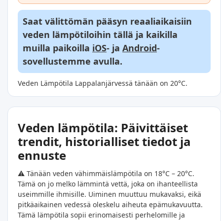
Saat välittömän pääsyn reaaliaikaisiin
veden lämpötiloihin tällä ja kaikilla
muilla paikoilla
iOS
- ja
Android
-
sovellustemme avulla.
Veden Lämpötila Lappalanjärvessä tänään on 20°C.
Veden lämpötila: Päivittäiset
trendit, historialliset tiedot ja
ennuste
⚠️ Tänään veden vähimmäislämpötila on 18°C – 20°C.
Tämä on jo melko lämmintä vettä, joka on ihanteellista
useimmille ihmisille. Uiminen muuttuu mukavaksi, eikä
pitkäaikainen vedessä oleskelu aiheuta epämukavuutta.
Tämä lämpötila sopii erinomaisesti perhelomille ja