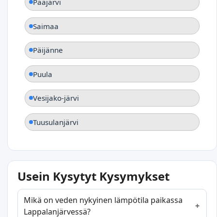
Pääjärvi
Saimaa
Päijänne
Puula
Vesijako-järvi
Tuusulanjärvi
Usein Kysytyt Kysymykset
Mikä on veden nykyinen lämpötila paikassa
Lappalanjärvessä?