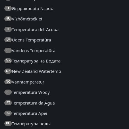
Θερμοκρασία Νερού
EL
Vízhőmérséklet
HU
Temperatura dell'Acqua
IT
Ūdens Temperatūra
LV
Vandens Temperatūra
LT
Температура на Водата
MK
New Zealand Watertemp
NZ
Vanntemperatur
NO
Temperatura Wody
PL
Temperatura da Água
PT
Temperatura Apei
RO
Температура воды
RU