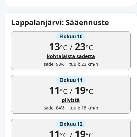
Lappalanjärvi: Sääennuste
Elokuu 10
13
23
°C
/
°C
kohtalaista sadetta
sade: 98% | tuuli: 23 km/h
Elokuu 11
11
19
°C
/
°C
pilvistä
sade: 84% | tuuli: 18 km/h
Elokuu 12
11
19
°C
/
°C