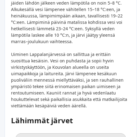
jäiden lähdön jälkeen veden lämpötila on noin 5–8 °C.
Alkukesällä vesi lämpenee vähitellen 15–18 °C:een, ja
heinäkuussa, lämpimimpään aikaan, tavallisesti 19–22
°C:een. Lämpiminä päivinä matalissa kohdissa vesi voi
hetkellisesti lämmetä 23–24 °C:een. Syksyllä veden
lämpötila laskee alle 10 °C:n, ja järvi jäätyy yleensä
marras–joulukuun vaihteessa.
Uiminen Lappalanjärvessä on sallittua ja erittäin
suosittua kesäisin. Vesi on puhdasta ja sopii hyvin
virkistyskäyttöön, ja Kouvolan alueella on useita
uimapaikkoja ja laitureita. Järvi lämpenee kesäkuun
puoliväliin mennessä miellyttäväksi, ja sen rauhallinen
ympäristö tekee siitä erinomaisen paikan uimiseen ja
rentoutumiseen. Kauniit rannat ja hyvä vedenlaatu
houkuttelevat sekä paikallisia asukkaita että matkailijoita
viettämään kesäpäiviä veden äärellä.
Lähimmät järvet