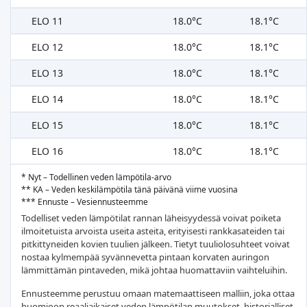
ELO 11
18.0°C
18.1°C
ELO 12
18.0°C
18.1°C
ELO 13
18.0°C
18.1°C
ELO 14
18.0°C
18.1°C
ELO 15
18.0°C
18.1°C
ELO 16
18.0°C
18.1°C
* Nyt – Todellinen veden lämpötila-arvo
** KA – Veden keskilämpötila tänä päivänä viime vuosina
*** Ennuste – Vesiennusteemme
Todelliset veden lämpötilat rannan läheisyydessä voivat poiketa
ilmoitetuista arvoista useita asteita, erityisesti rankkasateiden tai
pitkittyneiden kovien tuulien jälkeen. Tietyt tuuliolosuhteet voivat
nostaa kylmempää syvännevetta pintaan korvaten auringon
lämmittämän pintaveden, mikä johtaa huomattaviin vaihteluihin.
Ennusteemme perustuu omaan matemaattiseen malliin, joka ottaa
huomioon reaaliaikaiset veden lämpötilan muutokset, historialliset