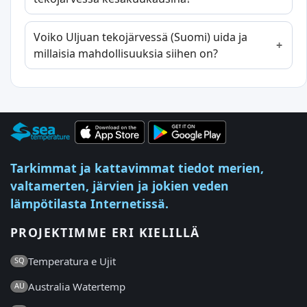
Voiko Uljuan tekojärvessä (Suomi) uida ja
millaisia mahdollisuuksia siihen on?
Tarkimmat ja kattavimmat tiedot merien,
valtamerten, järvien ja jokien veden
lämpötilasta Internetissä.
PROJEKTIMME ERI KIELILLÄ
Temperatura e Ujit
SQ
Australia Watertemp
AU