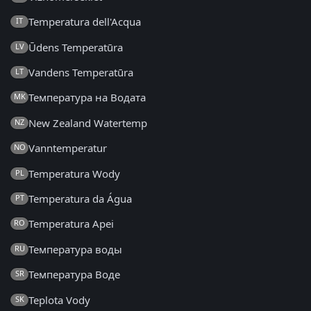
Temperatura dell'Acqua
IT
Ūdens Temperatūra
LV
Vandens Temperatūra
LT
Температура на Водата
MK
New Zealand Watertemp
NZ
Vanntemperatur
NO
Temperatura Wody
PL
Temperatura da Água
PT
Temperatura Apei
RO
Температура воды
RU
Температура Воде
SR
Teplota Vody
SK