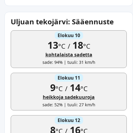
Uljuan tekojärvi: Sääennuste
Elokuu 10
13
18
°C
/
°C
kohtalaista sadetta
sade: 94% | tuuli: 31 km/h
Elokuu 11
9
14
°C
/
°C
heikkoja sadekuuroja
sade: 52% | tuuli: 27 km/h
Elokuu 12
8
16
°C
/
°C