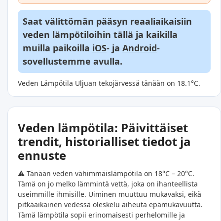
Saat välittömän pääsyn reaaliaikaisiin
veden lämpötiloihin tällä ja kaikilla
muilla paikoilla
iOS
- ja
Android
-
sovellustemme avulla.
Veden Lämpötila Uljuan tekojärvessä tänään on 18.1°C.
Veden lämpötila: Päivittäiset
trendit, historialliset tiedot ja
ennuste
⚠️ Tänään veden vähimmäislämpötila on 18°C – 20°C.
Tämä on jo melko lämmintä vettä, joka on ihanteellista
useimmille ihmisille. Uiminen muuttuu mukavaksi, eikä
pitkäaikainen vedessä oleskelu aiheuta epämukavuutta.
Tämä lämpötila sopii erinomaisesti perhelomille ja