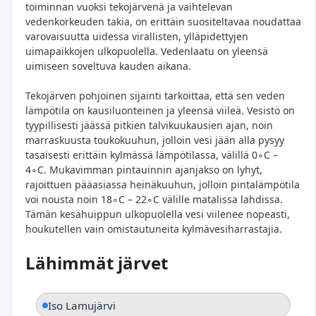
toiminnan vuoksi tekojärvenä ja vaihtelevan
vedenkorkeuden takia, on erittäin suositeltavaa noudattaa
varovaisuutta uidessa virallisten, ylläpidettyjen
uimapaikkojen ulkopuolella. Vedenlaatu on yleensä
uimiseen soveltuva kauden aikana.
Tekojärven pohjoinen sijainti tarkoittaa, että sen veden
lämpötila on kausiluonteinen ja yleensä viileä. Vesistö on
tyypillisesti jäässä pitkien talvikuukausien ajan, noin
marraskuusta toukokuuhun, jolloin vesi jään alla pysyy
tasaisesti erittäin kylmässä lämpötilassa, välillä 0∘C –
4∘C. Mukavimman pintauinnin ajanjakso on lyhyt,
rajoittuen pääasiassa heinäkuuhun, jolloin pintalämpötila
voi nousta noin 18∘C – 22∘C välille matalissa lahdissa.
Tämän kesähuippun ulkopuolella vesi viilenee nopeasti,
houkutellen vain omistautuneita kylmävesiharrastajia.
Lähimmät järvet
Iso Lamujärvi