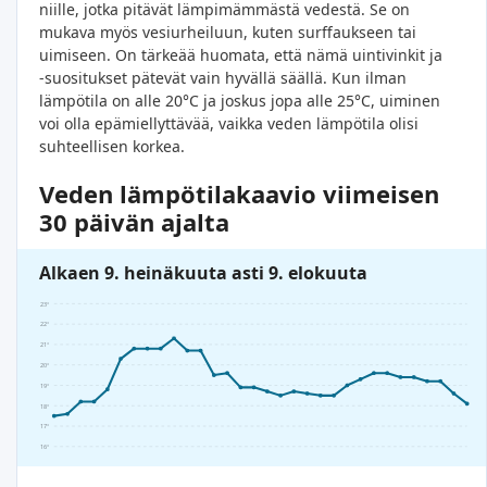
niille, jotka pitävät lämpimämmästä vedestä. Se on
mukava myös vesiurheiluun, kuten surffaukseen tai
uimiseen. On tärkeää huomata, että nämä uintivinkit ja
-suositukset pätevät vain hyvällä säällä. Kun ilman
lämpötila on alle 20°C ja joskus jopa alle 25°C, uiminen
voi olla epämiellyttävää, vaikka veden lämpötila olisi
suhteellisen korkea.
Veden lämpötilakaavio viimeisen
30 päivän ajalta
Alkaen 9. heinäkuuta asti 9. elokuuta
23°
22°
21°
20°
19°
18°
17°
16°