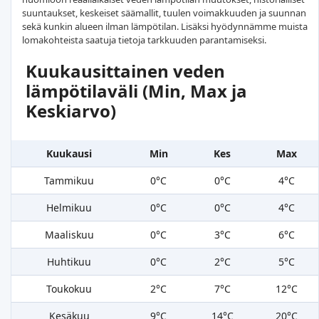
suuntaukset, keskeiset säämallit, tuulen voimakkuuden ja suunnan
sekä kunkin alueen ilman lämpötilan. Lisäksi hyödynnämme muista
lomakohteista saatuja tietoja tarkkuuden parantamiseksi.
Kuukausittainen veden
lämpötilaväli (Min, Max ja
Keskiarvo)
Kuukausi
Min
Kes
Max
Tammikuu
0°C
0°C
4°C
Helmikuu
0°C
0°C
4°C
Maaliskuu
0°C
3°C
6°C
Huhtikuu
0°C
2°C
5°C
Toukokuu
2°C
7°C
12°C
Kesäkuu
9°C
14°C
20°C