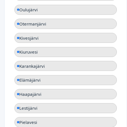
Oulujärvi
Otermanjärvi
Kivesjärvi
Kiuruvesi
Karankajärvi
Elämäjärvi
Haapajärvi
Lestijärvi
Pielavesi