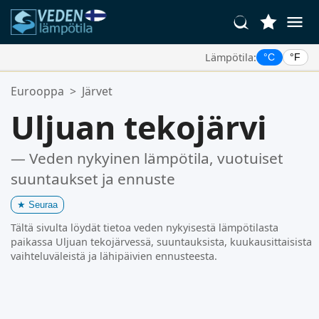
Lämpötila:
°C
°F
Suosikkipaikkasi:
Eurooppa
>
Järvet
Suosikkilistasi on tyhjä.
Uljuan tekojärvi
— Veden nykyinen lämpötila, vuotuiset
suuntaukset ja ennuste
★
Seuraa
Tältä sivulta löydät tietoa veden nykyisestä lämpötilasta
paikassa Uljuan tekojärvessä, suuntauksista, kuukausittaisista
vaihteluväleistä ja lähipäivien ennusteesta.