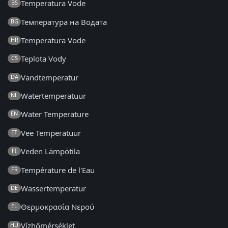
Temperatura Vode
BS
Температура на Водата
BG
Temperatura Vode
HR
Teplota Vody
CS
Vandtemperatur
DA
Watertemperatuur
NL
Water Temperature
EN
Vee Temperatuur
ET
Veden Lämpötila
FI
Température de l'Eau
FR
Wassertemperatur
DE
Θερμοκρασία Νερού
EL
Vízhőmérséklet
HU