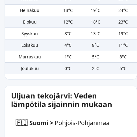
Heinäkuu
13°C
19°C
24°C
Elokuu
12°C
18°C
23°C
Syyskuu
8°C
13°C
19°C
Lokakuu
4°C
8°C
11°C
Marraskuu
1°C
5°C
8°C
Joulukuu
0°C
2°C
5°C
Uljuan tekojärvi: Veden
lämpötila sijainnin mukaan
🇫🇮 Suomi
>
Pohjois-Pohjanmaa