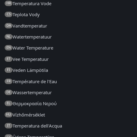
Temperatura Vode
HR
Teplota Vody
CS
Vandtemperatur
DA
Watertemperatuur
NL
Water Temperature
EN
Vee Temperatuur
ET
Veden Lämpötila
FI
Température de l'Eau
FR
Wassertemperatur
DE
Θερμοκρασία Νερού
EL
Vízhőmérséklet
HU
Temperatura dell'Acqua
IT
Ūdens Temperatūra
LV