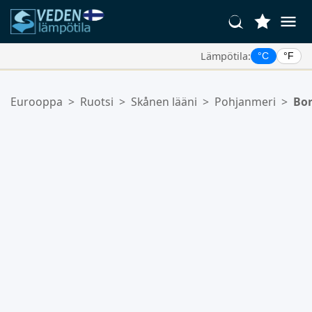
Lämpötila:
°C
°F
Suosikkipaikkasi:
Eurooppa
>
Ruotsi
>
Skånen lääni
>
Pohjanmeri
>
Bo
Suosikkilistasi on tyhjä.