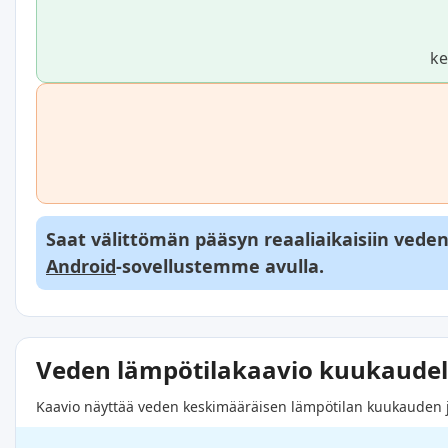
ke
Saat välittömän pääsyn reaaliaikaisiin veden l
Android
-sovellustemme avulla.
Veden lämpötilakaavio kuukaudel
Kaavio näyttää veden keskimääräisen lämpötilan kuukauden jok