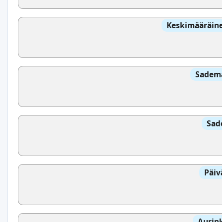
Keskimääräine
Sadem
Sad
Päiv
Aurin