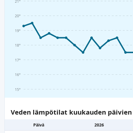
21°
20°
19°
18°
17°
16°
15°
Veden lämpötilat kuukauden päivie
Päivä
2026