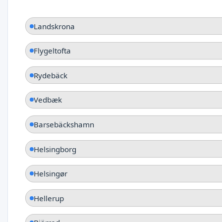
Landskrona
Flygeltofta
Rydebäck
Vedbæk
Barsebäckshamn
Helsingborg
Helsingør
Hellerup