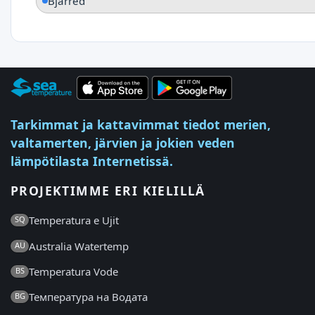
Bjärred
Tarkimmat ja kattavimmat tiedot merien,
valtamerten, järvien ja jokien veden
lämpötilasta Internetissä.
PROJEKTIMME ERI KIELILLÄ
Temperatura e Ujit
SQ
Australia Watertemp
AU
Temperatura Vode
BS
Температура на Водата
BG