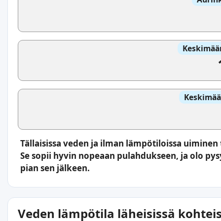
Keskimäär
Keskimää
Tällaisissa veden ja ilman lämpötiloissa uiminen t
Se sopii hyvin nopeaan pulahdukseen, ja olo p
pian sen jälkeen.
Veden lämpötila läheisissä kohtei