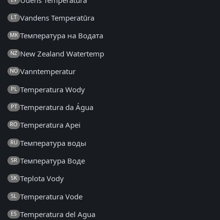
Vandens Temperatūra
LT
Температура на Водата
MK
New Zealand Watertemp
NZ
Vanntemperatur
NO
Temperatura Wody
PL
Temperatura da Água
PT
Temperatura Apei
RO
Температура воды
RU
Температура Воде
SR
Teplota Vody
SK
Temperatura Vode
SL
Temperatura del Agua
ES