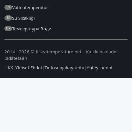
Vattentemperatur
SV
Su Sıcaklığı
TR
Температура Води
UK
2014 - 2026 © fi.seatemperature.net – Kaikki oikeudet
pidätetään
UKK
|
Yleiset Ehdot
|
Tietosuojakäytäntö
|
Yhteystiedot