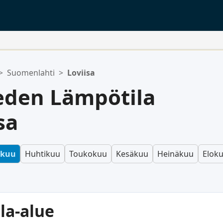
>
Suomenlahti
>
Loviisa
eden Lämpötila
sa
skuu
Huhtikuu
Toukokuu
Kesäkuu
Heinäkuu
Elok
la-alue