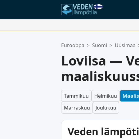
Suosikkipaikkasi:
Eurooppa
>
Suomi
>
Uusimaa
Suosikkilistasi on tyhjä.
Loviisa — V
maaliskuus
Tammikuu
Helmikuu
Maali
Marraskuu
Joulukuu
Veden lämpöti