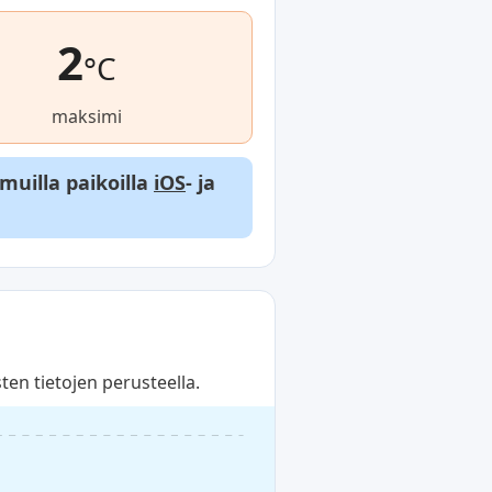
2
°C
maksimi
 muilla paikoilla
iOS
- ja
en tietojen perusteella.