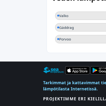
Valko
Gäddrag
Porvoo
Tarkimmat ja kattavimmat tied
lämpötilasta Internetissä.
PROJEKTIMME ERI KIELILL