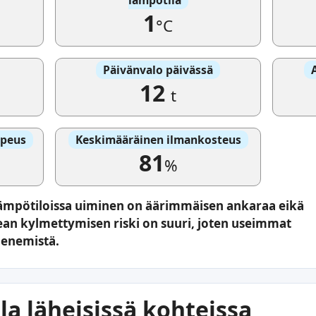
1
°C
Päivänvalo päivässä
12
t
opeus
Keskimääräinen ilmankosteus
81
%
 lämpötiloissa uiminen on äärimmäisen ankaraa eikä
ean kylmettymisen riski on suuri, joten useimmat
menemistä.
a läheisissä kohteissa