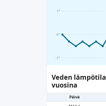
1°
0°
-1°
Veden lämpötil
vuosina
Päivä