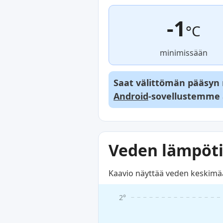
-1
°C
minimissään
Saat välittömän pääsyn re
Android
-sovellustemme 
Veden lämpöti
Kaavio näyttää veden keskimää
2°