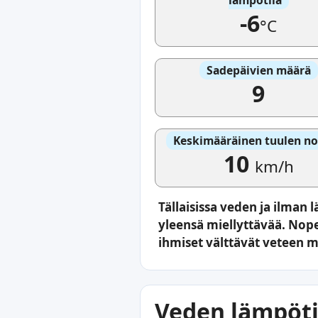
-6
°C
Sadepäivien määrä
9
Keskimääräinen tuulen n
10
km/h
Tällaisissa veden ja ilman
yleensä miellyttävää. Nop
ihmiset välttävät veteen 
Veden lämpötil