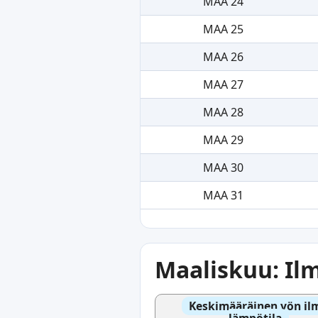
MAA 24
MAA 25
MAA 26
MAA 27
MAA 28
MAA 29
MAA 30
MAA 31
Maaliskuu: Il
Keskimääräinen yön il
lämpötila