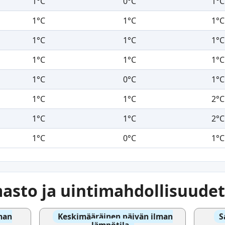
1°C
0°C
1°C
1°C
1°C
1°C
1°C
1°C
1°C
1°C
1°C
1°C
1°C
0°C
1°C
1°C
1°C
2°C
1°C
1°C
2°C
1°C
0°C
1°C
masto ja uintimahdollisuudet
man
Keskimääräinen päivän ilman
S
lämpötila