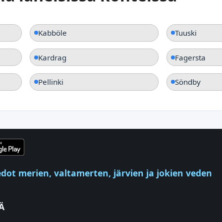
Kabböle
Tuuski
Kardrag
Fagersta
Pellinki
Söndby
ot merien, valtamerten, järvien ja jokien veden
Ä