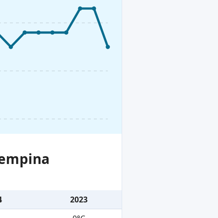
iempina
4
2023