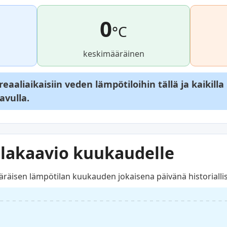
0
°C
keskimääräinen
aaliaikaisiin veden lämpötiloihin tällä ja kaikilla
avulla.
lakaavio kuukaudelle
räisen lämpötilan kuukauden jokaisena päivänä historiallist