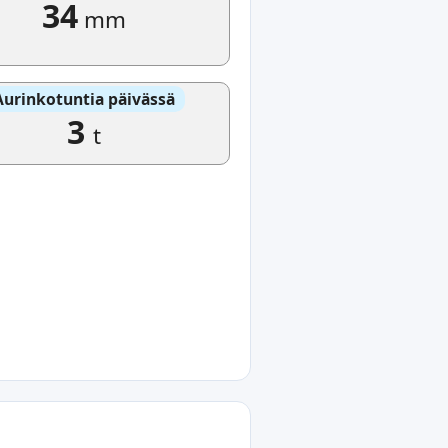
34
mm
Aurinkotuntia päivässä
3
t