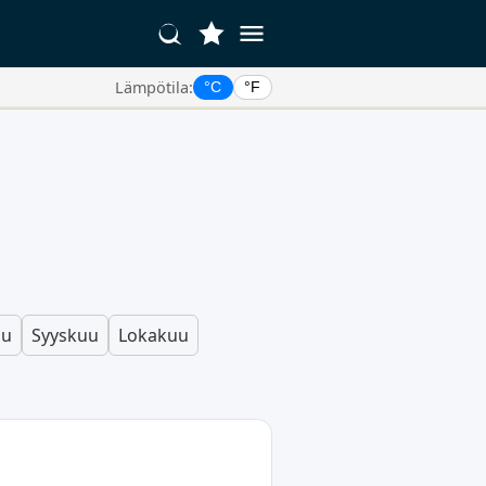
Lämpötila:
°C
°F
uu
Syyskuu
Lokakuu