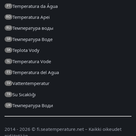
Temperatura da Água
PT
Temperatura Apei
RO
Температура воды
RU
Температура Воде
SR
Teplota Vody
SK
Temperatura Vode
SL
Temperatura del Agua
ES
Vattentemperatur
SV
Su Sıcaklığı
TR
Температура Води
UK
2014 - 2026 © fi.seatemperature.net – Kaikki oikeudet
pidätetään