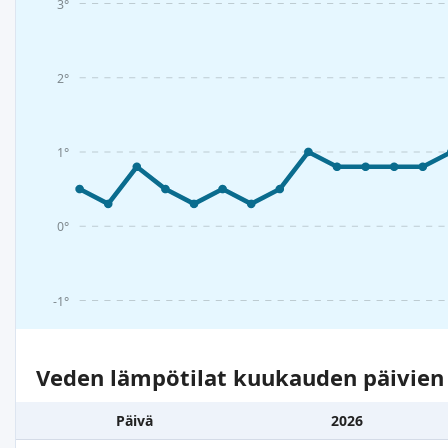
3°
2°
1°
0°
-1°
Veden lämpötilat kuukauden päivie
Päivä
2026