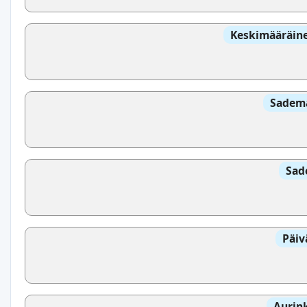
Keskimääräine
Sadem
Sad
Päiv
Aurin