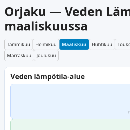
Orjaku — Veden Läm
maaliskuussa
Tammikuu
Helmikuu
Maaliskuu
Huhtikuu
Touk
Marraskuu
Joulukuu
Veden lämpötila-alue