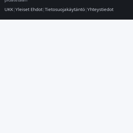
UKK
|
Yleiset Ehdot
|
Tietosuojakäytäntö
|
Yhteystiedot