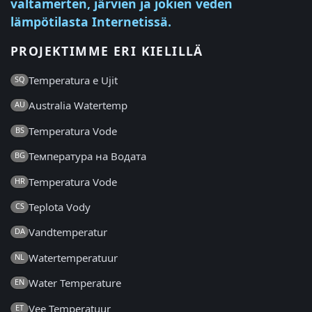
valtamerten, järvien ja jokien veden
lämpötilasta Internetissä.
PROJEKTIMME ERI KIELILLÄ
Temperatura e Ujit
SQ
Australia Watertemp
AU
Temperatura Vode
BS
Температура на Водата
BG
Temperatura Vode
HR
Teplota Vody
CS
Vandtemperatur
DA
Watertemperatuur
NL
Water Temperature
EN
Vee Temperatuur
ET