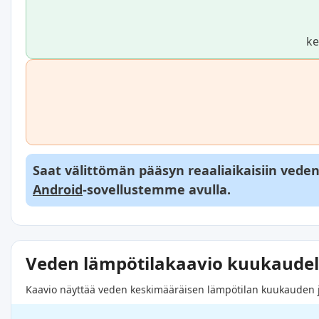
ke
Saat välittömän pääsyn reaaliaikaisiin veden l
Android
-sovellustemme avulla.
Veden lämpötilakaavio kuukaudel
Kaavio näyttää veden keskimääräisen lämpötilan kuukauden jok