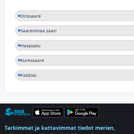
Orissaare
Saarenmaa saari
Haapsalu
Kuressaare
Paldiski
Tarkimmat ja kattavimmat tiedot merien,