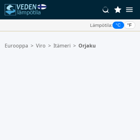
Lämpötila:
°C
°F
Suosikkipaikkasi:
Eurooppa
>
Viro
>
Itämeri
>
Orjaku
Suosikkilistasi on tyhjä.