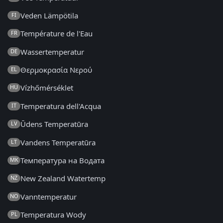
Veden Lämpötila
FI
Température de l'Eau
FR
Wassertemperatur
DE
Θερμοκρασία Νερού
EL
Vízhőmérséklet
HU
Temperatura dell'Acqua
IT
Ūdens Temperatūra
LV
Vandens Temperatūra
LT
Температура на Водата
MK
New Zealand Watertemp
NZ
Vanntemperatur
NO
Temperatura Wody
PL