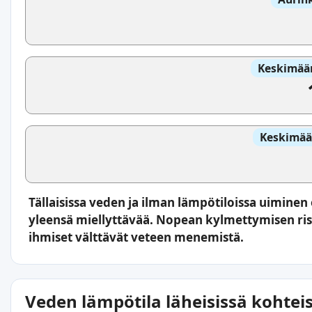
Keskimäär
Keskimää
Tällaisissa veden ja ilman lämpötiloissa uimine
yleensä miellyttävää. Nopean kylmettymisen ris
ihmiset välttävät veteen menemistä.
Veden lämpötila läheisissä kohtei