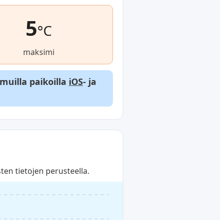
5
°C
maksimi
 muilla paikoilla
iOS
- ja
en tietojen perusteella.