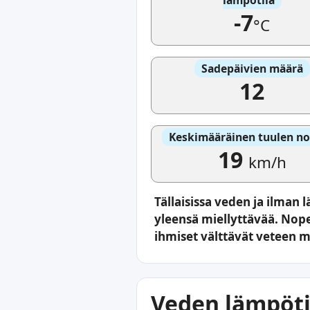
-7
°C
Sadepäivien määrä
12
Keskimääräinen tuulen n
19
km/h
Tällaisissa veden ja ilman
yleensä miellyttävää. Nop
ihmiset välttävät veteen 
Veden lämpötil