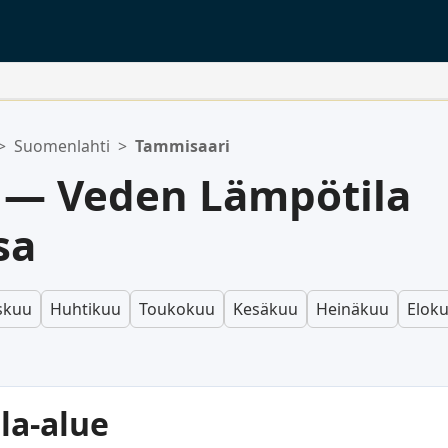
>
Suomenlahti
>
Tammisaari
 — Veden Lämpötila
sa
skuu
Huhtikuu
Toukokuu
Kesäkuu
Heinäkuu
Elok
la-alue