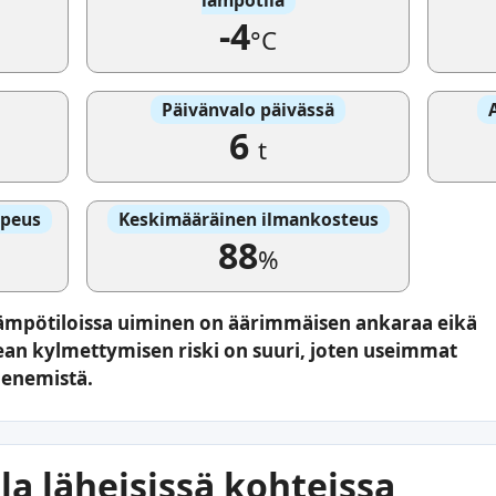
-4
°C
Päivänvalo päivässä
6
t
opeus
Keskimääräinen ilmankosteus
88
%
 lämpötiloissa uiminen on äärimmäisen ankaraa eikä
ean kylmettymisen riski on suuri, joten useimmat
menemistä.
a läheisissä kohteissa