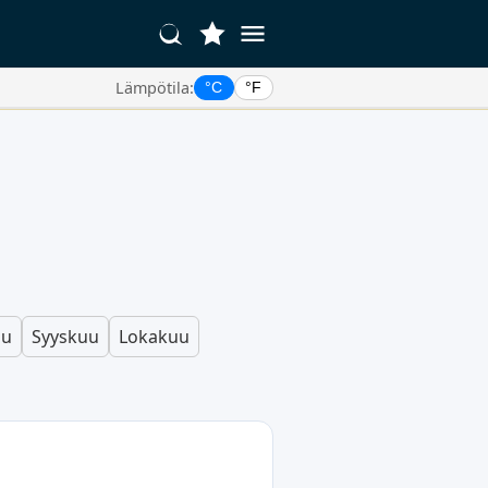
Lämpötila:
°C
°F
uu
Syyskuu
Lokakuu