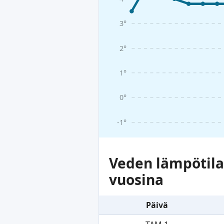
3°
2°
1°
0°
-1°
Veden lämpötil
vuosina
Päivä