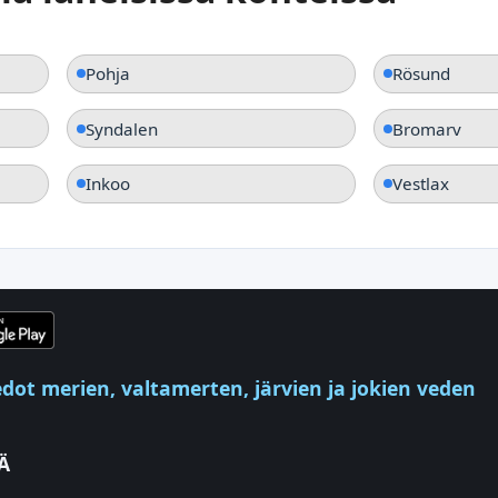
Pohja
Rösund
Syndalen
Bromarv
Inkoo
Vestlax
ot merien, valtamerten, järvien ja jokien veden
Ä