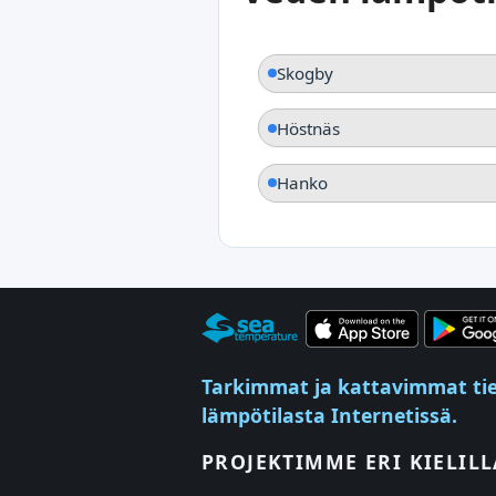
Skogby
Höstnäs
Hanko
Tarkimmat ja kattavimmat tied
lämpötilasta Internetissä.
PROJEKTIMME ERI KIELILL