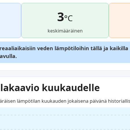
3
°C
keskimääräinen
aaliaikaisiin veden lämpötiloihin tällä ja kaikilla
avulla.
lakaavio kuukaudelle
räisen lämpötilan kuukauden jokaisena päivänä historiallist