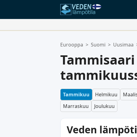
Suosikkipaikkasi:
Eurooppa
>
Suomi
>
Uusimaa
Suosikkilistasi on tyhjä.
Tammisaari
tammikuus
Tammikuu
Helmikuu
Maali
Marraskuu
Joulukuu
Veden lämpöti