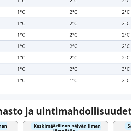
1°C
2°C
2°C
1°C
2°C
2°C
1°C
2°C
2°C
1°C
2°C
2°C
1°C
2°C
2°C
1°C
2°C
2°C
1°C
2°C
3°C
1°C
1°C
2°C
asto ja uintimahdollisuude
man
Keskimääräinen päivän ilman
S
lämpötila