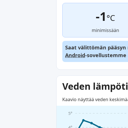
-1
°C
minimissään
Saat välittömän pääsyn re
Android
-sovellustemme 
Veden lämpöti
Kaavio näyttää veden keskimää
5°
4°