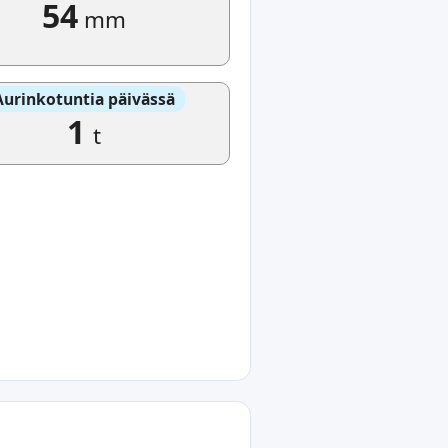
54
mm
Aurinkotuntia päivässä
1
t