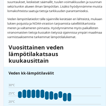
suuntaukset, keskeiset säämallit, tuulen voimakkuuden ja suunnan
sekä kunkin alueen ilman lämpötilan. Lisäksi hyödynnämme muista
lomakohteista saatuja tietoja tarkkuuden parantamiseksi.
Veden lämpötilatiedot tälle sijainnille kerätään eri lähteistä, mukaan
lukien poijuista ja NOAA-viraston tarjoamista satelliittikartoista
meren ja valtameren pinnasta. Hyödynnämme myös paikallisten
viranomaisten tietoja kussakin tietyssä sijainnissa ympäri maailmaa
varmistaaksemme tarkemmat lämpötilalukemat.
Vuosittainen veden
lämpötilakatsaus
kuukausittain
Veden kk-lämpötilavälit
30°C
25°C
20°C