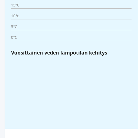
15°C
10°c
5°C
0°C
Vuosittainen veden lämpötilan kehitys