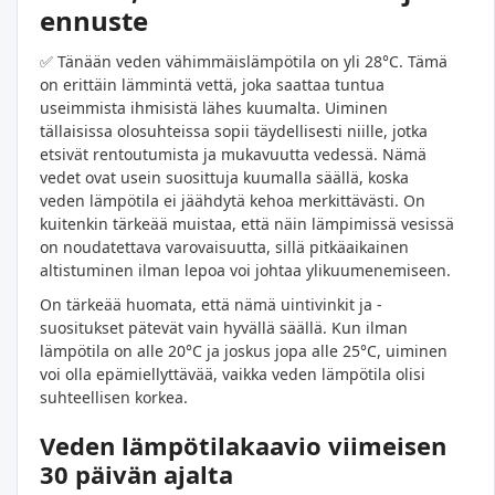
ennuste
✅ Tänään veden vähimmäislämpötila on yli 28°C. Tämä
on erittäin lämmintä vettä, joka saattaa tuntua
useimmista ihmisistä lähes kuumalta. Uiminen
tällaisissa olosuhteissa sopii täydellisesti niille, jotka
etsivät rentoutumista ja mukavuutta vedessä. Nämä
vedet ovat usein suosittuja kuumalla säällä, koska
veden lämpötila ei jäähdytä kehoa merkittävästi. On
kuitenkin tärkeää muistaa, että näin lämpimissä vesissä
on noudatettava varovaisuutta, sillä pitkäaikainen
altistuminen ilman lepoa voi johtaa ylikuumenemiseen.
On tärkeää huomata, että nämä uintivinkit ja -
suositukset pätevät vain hyvällä säällä. Kun ilman
lämpötila on alle 20°C ja joskus jopa alle 25°C, uiminen
voi olla epämiellyttävää, vaikka veden lämpötila olisi
suhteellisen korkea.
Veden lämpötilakaavio viimeisen
30 päivän ajalta