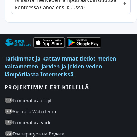
Millaista meriveden lämpötilaa voin odottaa
kohteessa Canoa ensi kuussa?
Tarkimmat ja kattavimmat tiedot merien,
valtamerten, järvien ja jokien veden
lämpötilasta Internetissä.
PROJEKTIMME ERI KIELILLÄ
Temperatura e Ujit
SQ
Australia Watertemp
AU
Temperatura Vode
BS
Температура на Водата
BG