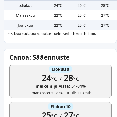
Lokakuu
24°C
26°C
28°C
Marraskuu
22°C
25°C
27°C
Joulukuu
22°C
25°C
27°C
* Klikkaa kuukautta nähdäksesi tarkat veden lämpötilatiedot.
Canoa: Sääennuste
Elokuu 9
24
28
°C
/
°C
melkein pilvistä: 51-84%
ilmankosteus: 79% | tuuli: 11 km/h
Elokuu 10
25
27
°C
/
°C