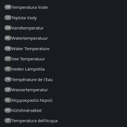
Temperatura Vode
HR
Teplota Vody
CS
Vandtemperatur
DA
Watertemperatuur
NL
Water Temperature
EN
Vee Temperatuur
ET
Veden Lämpötila
FI
Température de l'Eau
FR
Wassertemperatur
DE
Θερμοκρασία Νερού
EL
Vízhőmérséklet
HU
Temperatura dell'Acqua
IT