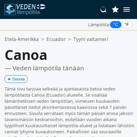
Lämpötila:
°C
°F
Suosikkipaikkasi:
Etelä-Amerikka
>
Ecuador
>
Tyyni valtameri
Suosikkilistasi on tyhjä.
Canoa
— Veden lämpötila tänään
★
Seuraa
Tämä sivu tarjoaa selkeää ja ajantasaista tietoa veden
lämpötilasta Canoa (Ecuador) alueelle. Se sisältää
tämänhetkisen veden lämpötilan, viimeisen kuukauden
päivittäiset tiedot yksinkertaisessa kaaviossa sekä 7 päivän
ennusteen. Sivulla verrataan myös tämän päivän arvoa jakson
tavanomaisiin keskiarvoihin, esitellään vuoden aikana
tyypilliset kuukausittaiset lämpötila-alueet ja listataan lähistön
rannat lyhyine kuvauksineen. Paikallinen sää seuraaville