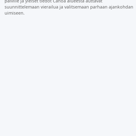
päiville ja yleiset tiedot Canoa alueesta auttavat
suunnittelemaan vierailua ja valitsemaan parhaan ajankohdan
uimiseen.