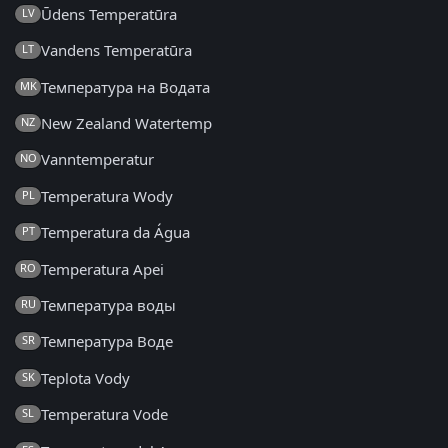
Ūdens Temperatūra
LV
Vandens Temperatūra
LT
Температура на Водата
MK
New Zealand Watertemp
NZ
Vanntemperatur
NO
Temperatura Wody
PL
Temperatura da Água
PT
Temperatura Apei
RO
Температура воды
RU
Температура Воде
SR
Teplota Vody
SK
Temperatura Vode
SL