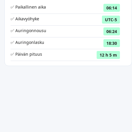
✅ Paikallinen aika
06:14
✅ Aikavyöhyke
UTC-5
✅ Auringonnousu
06:24
✅ Auringonlasku
18:30
✅ Päivän pituus
12 h 5 m