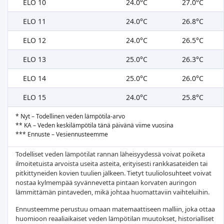
ELO 10
24.0°C
27.0°C
ELO 11
24.0°C
26.8°C
ELO 12
24.0°C
26.5°C
ELO 13
25.0°C
26.3°C
ELO 14
25.0°C
26.0°C
ELO 15
24.0°C
25.8°C
* Nyt – Todellinen veden lämpötila-arvo
** KA – Veden keskilämpötila tänä päivänä viime vuosina
*** Ennuste – Vesiennusteemme
Todelliset veden lämpötilat rannan läheisyydessä voivat poiketa
ilmoitetuista arvoista useita asteita, erityisesti rankkasateiden tai
pitkittyneiden kovien tuulien jälkeen. Tietyt tuuliolosuhteet voivat
nostaa kylmempää syvännevetta pintaan korvaten auringon
lämmittämän pintaveden, mikä johtaa huomattaviin vaihteluihin.
Ennusteemme perustuu omaan matemaattiseen malliin, joka ottaa
huomioon reaaliaikaiset veden lämpötilan muutokset, historialliset