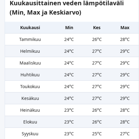
Kuukausittainen veden lämpötilaväli
(Min, Max ja Keskiarvo)
Kuukausi
Min
Kes
Max
Tammikuu
24°C
26°C
28°C
Helmikuu
24°C
27°C
29°C
Maaliskuu
24°C
27°C
29°C
Huhtikuu
24°C
27°C
29°C
Toukokuu
24°C
27°C
29°C
Kesäkuu
24°C
27°C
29°C
Heinäkuu
23°C
26°C
28°C
Elokuu
23°C
26°C
28°C
Syyskuu
23°C
25°C
27°C